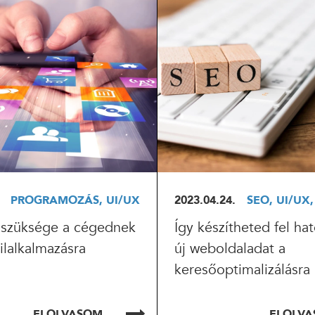
OLVASOM
ELOLVASOM
PROGRAMOZÁS, UI/UX
2023.04.24.
SEO, UI/UX
 szüksége a cégednek
Így készítheted fel h
ilalkalmazásra
új weboldaladat a
keresőoptimalizálásra
ELOLVASOM
ELOLV