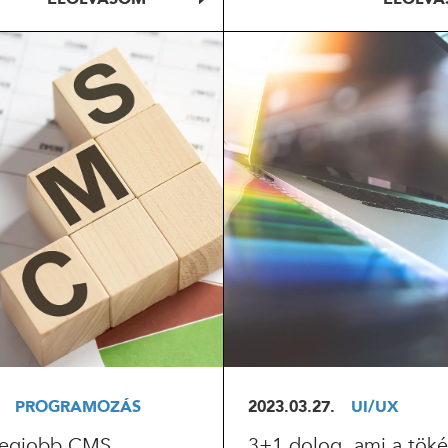
OLVASOM
ELOLVASOM
PROGRAMOZÁS
2023.03.27.
UI/UX
 legjobb CMS
3+1 dolog, ami a töké