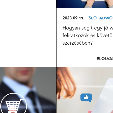
2023.09.11.
SEO, ADWO
KÜLDÉS
Hogyan segít egy jó w
24 ÓRÁN BELÜL FELVESSZÜK VELED A KAPCSOLATOT!*
feliratkozók és követő
*munkanapokon
szerzésében?
ELOLV
OLVASOM
ELOLVASOM