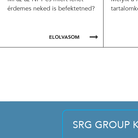
érdemes neked is befektetned?
tartalomk
ELOLVASOM
SRG GROUP K