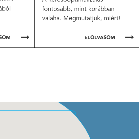
ából
fontosabb, mint korábban
valaha. Megmutatjuk, miért!
ASOM
ELOLVASOM