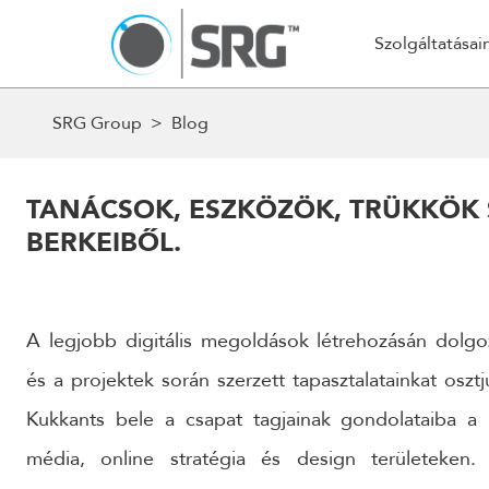
K
Szolgáltatásai
SRG Group
>
Blog
AZ 
Stratégia és Tervezés
Web és Mo
24 ÓRÁN BELÜL FELVESSZÜK VELED 
Stratégia és konzultáció
Webáruház
TANÁCSOK, ESZKÖZÖK, TRÜKKÖK
HOGY RÉSZLETESEN MEGBESZÉLJÜK AZ
BERKEIBŐL.
Kampánystratégia
Magento 
Woocomme
NÉV
Automatiz
A legjobb digitális megoldások létrehozásán dolgo
Webfejles
és a projektek során szerzett tapasztalatainkat osz
EMAIL
Alkalmazás
Kukkants bele a csapat tagjainak gondolataiba a
Egyedi fej
média, online stratégia és design területeken
CMS/Tart