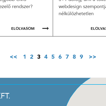
ezelő rendszer?
webdesign szempontj
nélkülözhetetlen
ELOLVASOM
ELOLV
1
2
3
4
5
6
7
8
9
FT.