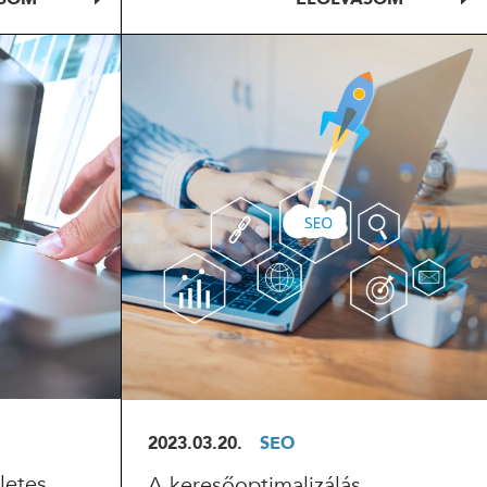
ELOLVASOM
2023.03.20.
SEO
letes
A keresőoptimalizálás