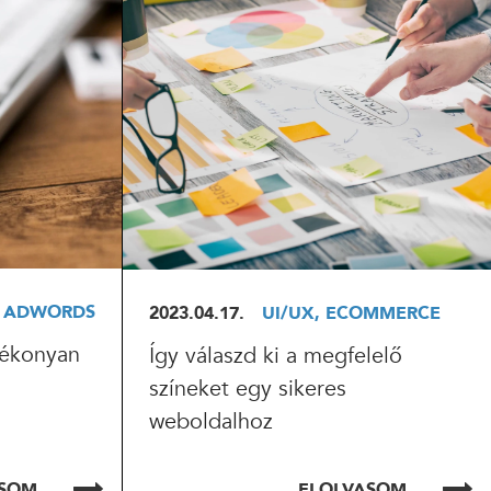
ELOLVASOM
, ADWORDS
2023.04.17.
UI/UX, ECOMMERCE
atékonyan
Így válaszd ki a megfelelő
színeket egy sikeres
weboldalhoz
ASOM
ELOLVASOM