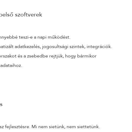
 belső szoftverek
önnyebbé teszi-e a napi működést.
izált adatkezelés, jogosultsági szintek, integrációk.
korszakot és a zsebedbe rejtjük, hogy bármikor
 adataihoz.
s
 fejlesztésre. Mi nem sietünk, nem siettetünk.