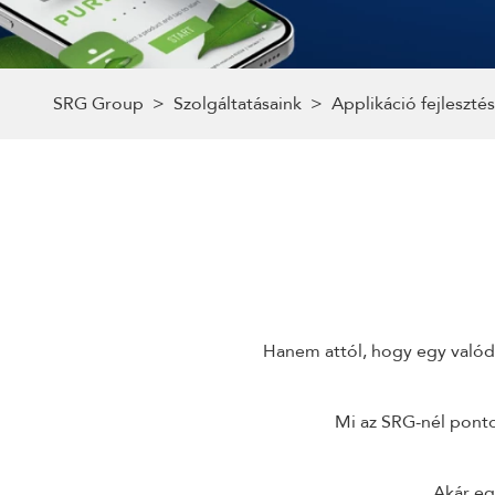
SRG Group
>
Szolgáltatásaink
>
Applikáció fejlesztés
Hanem attól, hogy egy valód
Mi az SRG-nél pont
Akár eg