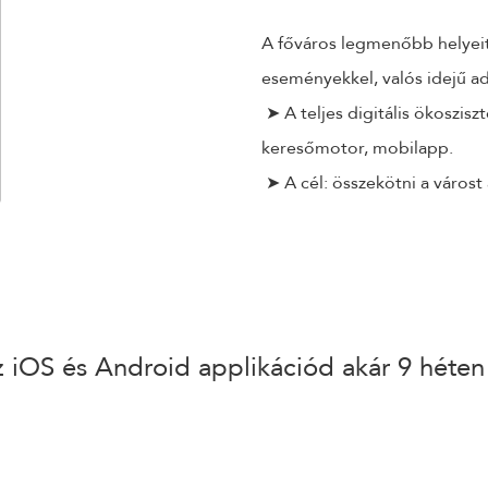
A főváros legmenőbb helyeit
eseményekkel, valós idejű ad
➤ A teljes digitális ökoszisz
keresőmotor, mobilapp.
➤ A cél: összekötni a várost
z iOS és Android applikációd akár 9 héten