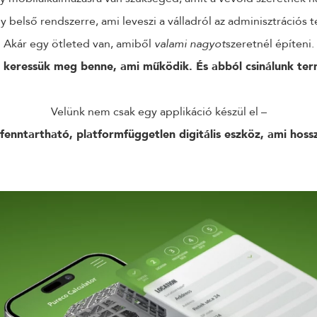
y belső rendszerre, ami leveszi a válladról az adminisztrációs t
Akár egy ötleted van, amiből
valami nagyot
szeretnél építeni.
 keressük meg benne, ami működik. És abból csinálunk ter
Velünk nem csak egy applikáció készül el –
fenntartható, platformfüggetlen digitális eszköz, ami hoss