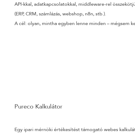
API-kkal, adatkapcsolatokkal, middleware-rel összeköt
(ERP, CRM, számlázás, webshop, n8n, stb.).
A cél: olyan, mintha egyben lenne minden – mégsem kel
Pureco Kalkulátor
Egy ipari mérnöki értékesítést támogató webes kalkulát