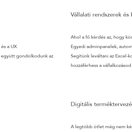
Vállalati rendszerek és
Ahol a fő kérdés az, hogy k
 és a UX.
Egyedi adminpanelek, automat
s együtt gondolkodunk az
Segítünk leváltani az Excel-
hozzáférhess a vállalkozásod
Digitális terméktervezé
A legtöbb ötlet még nem kész