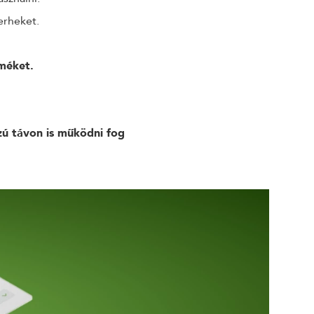
erheket.
méket.
zú távon is működni fog