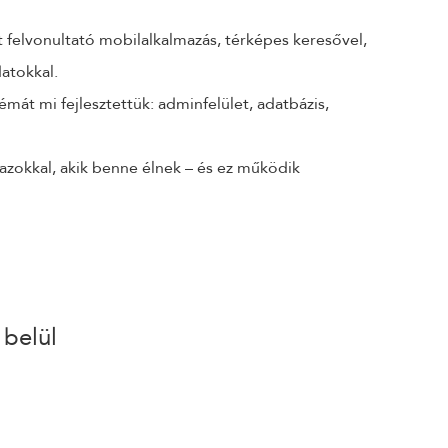
 felvonultató mobilalkalmazás, térképes keresővel,
atokkal.
témát mi fejlesztettük: adminfelület, adatbázis,
 azokkal, akik benne élnek – és ez működik
 belül