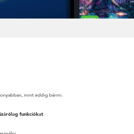
konyabban, mint eddig bármi.
kizárólag funkciókat
sználni.