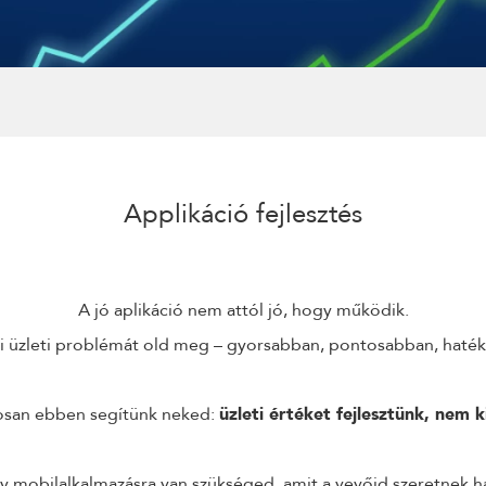
KÜLDÉS
24 ÓRÁN BELÜL FELVESSZÜK VELED A KAPCSOLATOT!*
*munkanapokon
Applikáció fejlesztés
A jó aplikáció nem attól jó, hogy működik.
i üzleti problémát old meg – gyorsabban, pontosabban, haté
osan ebben segítünk neked:
üzleti értéket fejlesztünk, nem 
y mobilalkalmazásra van szükséged, amit a vevőid szeretnek ha