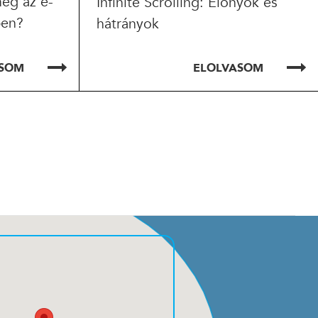
eg az e-
Infinite Scrolling: Előnyök és
ben?
hátrányok
ASOM
ELOLVASOM