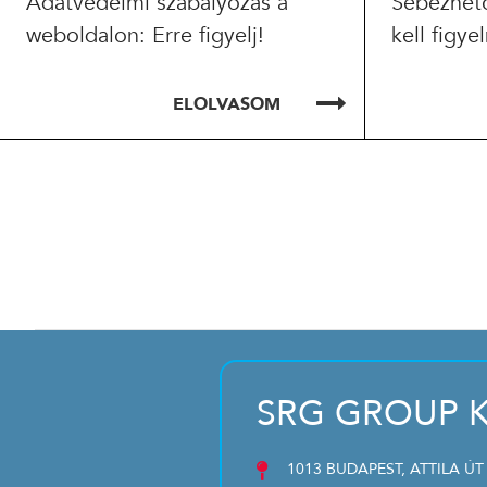
Adatvédelmi szabályozás a
Sebezhet
weboldalon: Erre figyelj!
kell figye
ELOLVASOM
SRG GROUP K
1013 BUDAPEST, ATTILA ÚT