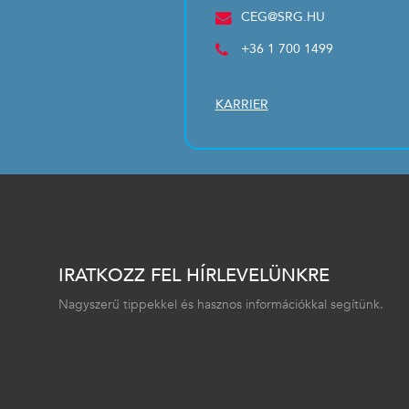
CEG@SRG.HU
+36 1 700 1499
KARRIER
IRATKOZZ FEL HÍRLEVELÜNKRE
Nagyszerű tippekkel és hasznos információkkal segítünk.