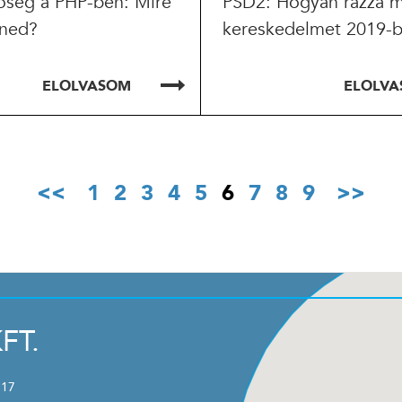
őség a PHP-ben: Mire
PSD2: Hogyan rázza m
lned?
kereskedelmet 2019-
ELOLVASOM
ELOLV
1
2
3
4
5
6
7
8
9
FT.
 17