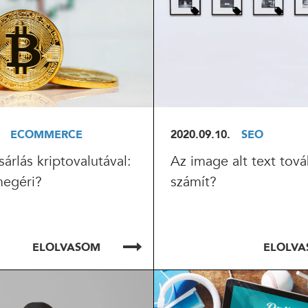
ECOMMERCE
2020.09.10.
SEO
árlás kriptovalutával:
Az image alt text tová
megéri?
számít?
ELOLVASOM
ELOLV