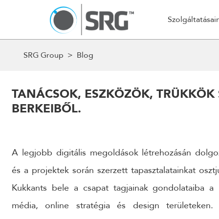
K
Szolgáltatásai
SRG Group
>
Blog
AZ 
Stratégia és Tervezés
Web és Mo
24 ÓRÁN BELÜL FELVESSZÜK VELED 
Stratégia és konzultáció
Webáruház
TANÁCSOK, ESZKÖZÖK, TRÜKKÖK
HOGY RÉSZLETESEN MEGBESZÉLJÜK AZ
BERKEIBŐL.
Kampánystratégia
Magento 
Woocomme
NÉV
Automatiz
A legjobb digitális megoldások létrehozásán dolgo
Webfejles
és a projektek során szerzett tapasztalatainkat osz
EMAIL
Alkalmazás
Kukkants bele a csapat tagjainak gondolataiba a
Egyedi fej
média, online stratégia és design területeken
CMS/Tart