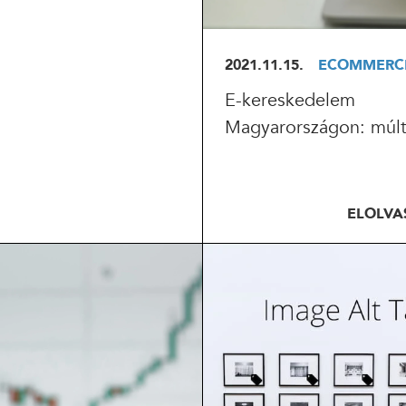
2021.11.15.
ECOMMERC
KÜLDÉS
E-kereskedelem
24 ÓRÁN BELÜL FELVESSZÜK VELED A KAPCSOLATOT!*
Magyarországon: múlt
*munkanapokon
ELOLV
OLVASOM
ELOLVASOM