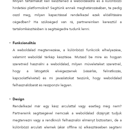
Milyen tartalmakat kell készítened a weboldaladra és a különböző
hirdetési platformokra? Segítünk ennek meghatározásában, te pedig
oszd meg, milyen kapacitással rendelkezel ezek előállítására
cégedben? Ha szükséged van rá, partnereinken keresztül a
tartalomkészítésben is segítségedre tudunk lenni.
Funkcionalitás
A weboldalad megtervezése, a különböző funkciók elhelyezése,
valamint weboldal térkép készítése. Mutasd be mire és hogyan
szeretnéd használni a weboldalad, milyen műveleteket szeretnél,
hogy a látogatók elvégezzenek (vásárlás, feliratkozás,
kapcsolatfelvétel) és mi javaslatokat teszünk, hogy weboldalad
felhasználóbarát és reszponzív legyen.
Design
Rendelkezel már egy kész arculattal vagy esetleg még nem?
Partnereink segítségével nemcsak a weboldalad dizájnját tudjuk
megtervezni vagy a rendkívüli felhasználói élményt biztosítani, de a
különböző arculati elemek (akár offline is) elkészítésében segíteni