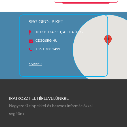
SRG GROUP KFT.
1013 BUDAPEST, ATTILA ÚT 17
CEG@SRG.HU
+36 1 700 1499
KARRIER
IRATKOZZ FEL HÍRLEVELÜNKRE
Nagyszerű tippekkel és hasznos információkkal
segítünk.