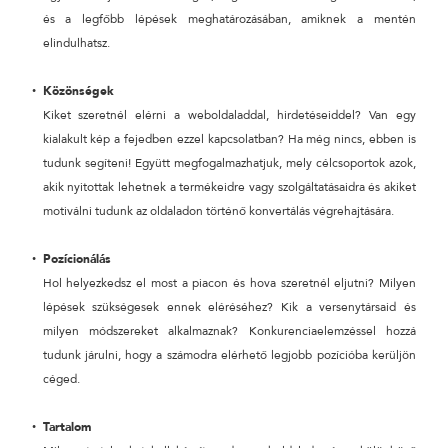
és a legfőbb lépések meghatározásában, amiknek a mentén
elindulhatsz.
Közönségek
Kiket szeretnél elérni a weboldaladdal, hirdetéseiddel? Van egy
kialakult kép a fejedben ezzel kapcsolatban? Ha még nincs, ebben is
tudunk segíteni! Együtt megfogalmazhatjuk, mely célcsoportok azok,
akik nyitottak lehetnek a termékeidre vagy szolgáltatásaidra és akiket
motiválni tudunk az oldaladon történő konvertálás végrehajtására.
Pozícionálás
Hol helyezkedsz el most a piacon és hova szeretnél eljutni? Milyen
lépések szükségesek ennek eléréséhez? Kik a versenytársaid és
milyen módszereket alkalmaznak? Konkurenciaelemzéssel hozzá
tudunk járulni, hogy a számodra elérhető legjobb pozícióba kerüljön
céged.
Tartalom