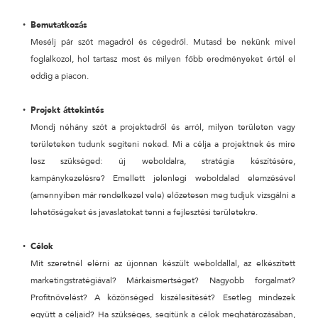
Bemutatkozás
24 ÓRÁN BELÜL FELVESSZÜK VELED A KAPCSOLATOT!*
Mesélj pár szót magadról és cégedről. Mutasd be nekünk mivel
*munkanapokon
foglalkozol, hol tartasz most és milyen főbb eredményeket értél el
eddig a piacon.
Projekt áttekintés
Mondj néhány szót a projektedről és arról, milyen területen vagy
területeken tudunk segíteni neked. Mi a célja a projektnek és mire
lesz szükséged: új weboldalra, stratégia készítésére,
kampánykezelésre? Emellett jelenlegi weboldalad elemzésével
(amennyiben már rendelkezel vele) előzetesen meg tudjuk vizsgálni a
lehetőségeket és javaslatokat tenni a fejlesztési területekre.
Célok
Mit szeretnél elérni az újonnan készült weboldallal, az elkészített
marketingstratégiával? Márkaismertséget? Nagyobb forgalmat?
Profitnövelést? A közönséged kiszélesítését? Esetleg mindezek
együtt a céljaid? Ha szükséges, segítünk a célok meghatározásában,