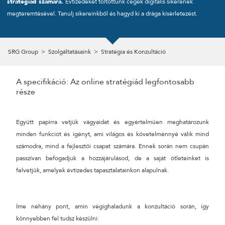
stratégiád számára.
Évtizedeket töltöttünk cégek digitális sikerének
megteremtésével. Tanulj sikereinkből és hagyd ki a drága kísérletezést.
CÉGNÉV
SRG Group
>
Szolgáltatásaink
>
Stratégia és Konzultáció
TELEFONSZÁM
A specifikáció: Az online stratégiád legfontosabb
része
ÜZENET
Együtt papírra vetjük vágyaidat és egyértelműen meghatározunk
minden funkciót és igényt, ami világos és követelménnyé válik mind
számodra, mind a fejlesztői csapat számára. Ennek során nem csupán
passzívan befogadjuk a hozzájárulásod, de a saját ötleteinket is
felvetjük, amelyek évtizedes tapasztalatainkon alapulnak.
Íme néhány pont, amin végighaladunk a konzultáció során, így
könnyebben fel tudsz készülni:
KÜLDÉS