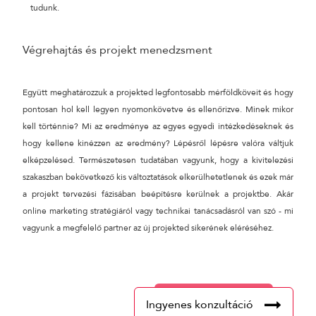
tudunk.
Végrehajtás és projekt menedzsment
Együtt meghatározzuk a projekted legfontosabb mérföldköveit és hogy
pontosan hol kell legyen nyomonkövetve és ellenőrizve. Minek mikor
kell történnie? Mi az eredménye az egyes egyedi intézkedéseknek és
hogy kellene kinézzen az eredmény? Lépésről lépésre valóra váltjuk
elképzelésed. Természetesen tudatában vagyunk, hogy a kivitelezési
szakaszban bekövetkező kis változtatások elkerülhetetlenek és ezek már
a projekt tervezési fázisában beépítésre kerülnek a projektbe. Akár
online marketing stratégiáról vagy technikai tanácsadásról van szó - mi
vagyunk a megfelelő partner az új projekted sikerének eléréséhez.
Ingyenes konzultáció