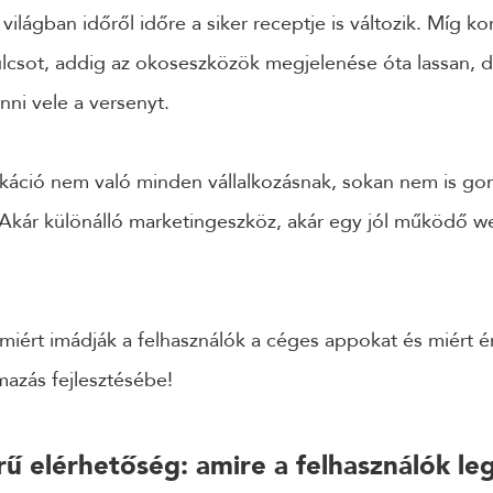
ilágban időről időre a siker receptje is változik. Míg k
ulcsot, addig az okoseszközök megjelenése óta lassan, 
nni vele a versenyt.
likáció nem való minden vállalkozásnak, sokan nem is go
 Akár különálló marketingeszköz, akár egy jól működő w
miért imádják a felhasználók a céges appokat és miért
mazás fejlesztésébe!
ű elérhetőség: amire a felhasználók l