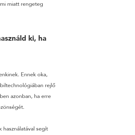
ami miatt rengeteg
asználd ki, ha
denkinek. Ennek oka,
biltechnológiában rejlő
tben azonban, ha erre
özönségét.
 használatával segít