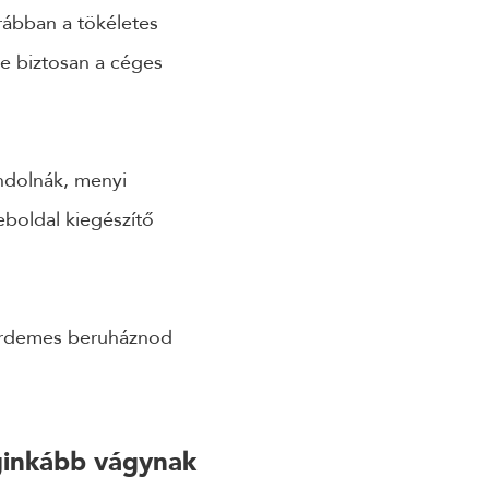
orábban a tökéletes
de biztosan a céges
ndolnák, menyi
eboldal kiegészítő
 érdemes beruháznod
eginkább vágynak