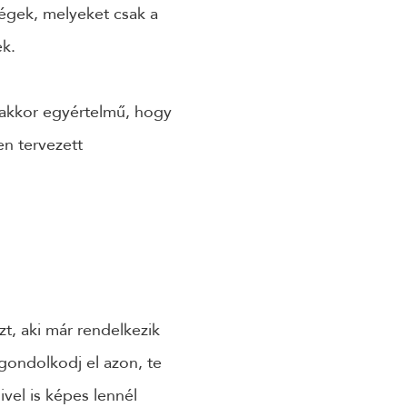
égek, melyeket csak a
ek.
 akkor egyértelmű, hogy
en tervezett
t, aki már rendelkezik
 gondolkodj el azon, te
vel is képes lennél