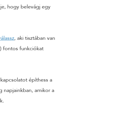
deje, hogy belevágj egy
válassz
, aki tisztában van
) fontos funkciókat
kapcsolatot építhess a
g napjainkban, amikor a
k.