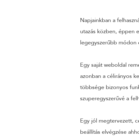
Napjainkban a felhaszná
utazás közben, éppen e
legegyszerűbb módon e
Egy saját weboldal reme
azonban a célirányos ke
többsége bizonyos funkc
szuperegyszerűvé a fel
Egy jól megtervezett, c
beállítás elvégzése ahh