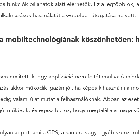
os funkciók pillanatok alatt elérhetők. Ez a legfőbb ok, 
 alkalmazások használatát a weboldal látogatása helyett.
a mobiltechnológiának köszönhetően: h
en említettük, egy applikáció nem feltétlenül való min
ás akkor működik igazán jól, ha képes kihasználni a mo
pedig valami újat mutat a felhasználóknak. Abban az ese
 jól működik, és egész biztos, hogy megtalálja a maga k
 olyan appot, ami a GPS, a kamera vagy egyéb szenzorok