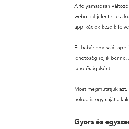
A folyamatosan változó v
weboldal jelentette a k
applikációk kezdik felve
És habár egy saját app
lehetőség rejlik benne.
lehetőségeként.
Most megmutatjuk azt, 
neked is egy saját alkal
Gyors és egyszer