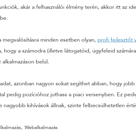
unkciók, akár a felhasználói élmény terén, akkor itt az i
ébe.
a megvalósításra minden esetben olyan,
profi fejlesztőt 
a, hogy a számodra (illetve látogatóid, ügyfeleid számára
z alkalmazáson belül.
ladat, azonban nagyon sokat segíthet abban, hogy jobb 
al pedig pozícióhoz juthass a piaci versenyben. Ez pedi
e nagyobb kihívások állnak, szinte felbecsülhetetlen érté
lkalmazás
,
Webalkalmazás