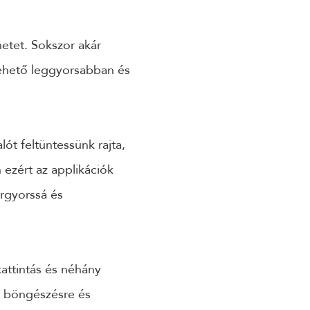
etet. Sokszor akár
lehető leggyorsabban és
ót feltüntessünk rajta,
 ezért az applikációk
ergyorssá és
kattintás és néhány
ég böngészésre és