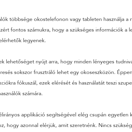
lók többsége okostelefonon vagy tableten használja a n
zért fontos számukra, hogy a szükséges információk a 
lérhetők legyenek.
k lehetőséget nyújt arra, hogy minden lényeges tudnival
resés sokszor frusztráló lehet egy okoseszközön. Éppen
iókra fókuszál, ezek elérését és használatát teszi szup
használók számára.
élirányos applikáció segítségével elég csupán egyetlen 
oz, hogy azonnal elérjük, amit szeretnénk. Nincs szüks