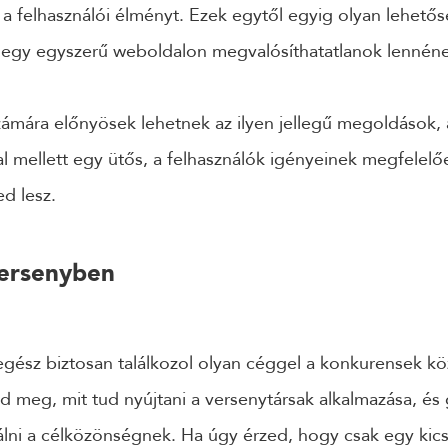
a felhasználói élményt. Ezek egytől egyig olyan lehetős
, egy egyszerű weboldalon megvalósíthatatlanok lennén
számára előnyösek lehetnek az ilyen jellegű megoldások,
 mellett egy ütős, a felhasználók igényeinek megfelelő
ed lesz.
versenyben
egész biztosan találkozol olyan céggel a konkurensek köz
d meg, mit tud nyújtani a versenytársak alkalmazása, és
álni a célközönségnek. Ha úgy érzed, hogy csak egy kicsi