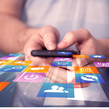
KÜLDÉS
24 ÓRÁN BELÜL FELVESSZÜK VELED A KAPCSOLATOT!*
*munkanapokon