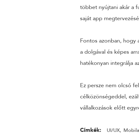
többet nyújtani akár a f
saját app megtervezés
Fontos azonban, hogy 
a dolgával és képes arr
hatékonyan integrálja a
Ez persze nem olcsó fe
célközönségeddel, ezált
vállalkozások előtt egyr
Címkék:
UI/UX
,
Mobila