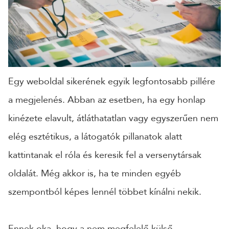
CÉGNÉV
TELEFONSZÁM
Egy weboldal sikerének egyik legfontosabb pillére
ÜZENET
a megjelenés. Abban az esetben, ha egy honlap
kinézete elavult, átláthatatlan vagy egyszerűen nem
elég esztétikus, a látogatók pillanatok alatt
kattintanak el róla és keresik fel a versenytársak
oldalát. Még akkor is, ha te minden egyéb
szempontból képes lennél többet kínálni nekik.
Ennek oka, hogy a nem megfelelő külső
KÜLDÉS