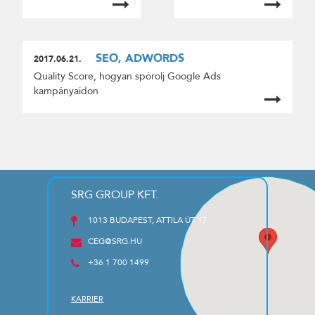
SEO, ADWORDS
2017.06.21.
Quality Score, hogyan spórolj Google Ads
kampányaidon
SRG GROUP KFT.
1013 BUDAPEST, ATTILA ÚT 17
CEG@SRG.HU
+36 1 700 1499
KARRIER