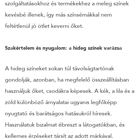
szolgáltatásokhoz és termékekhez a meleg színek
kevésbé illenek, így más színsémákkal nem
feltétlenül jó ötlet keverni őket.
Szakértelem és nyugalom: a hideg színek varázsa
A hideg színeket sokan túl távolságtartónak
gondolják, azonban, ha megfelelő összeállításban
használjuk őket, csodákra képesek. A kék, a lila és a
zöld különböző árnyalatai ugyanis legfőképp
nyugtató és barátságos hatásukról híresek.
Használatuk bizalmat ébreszt a látogatókban, és
kellemes érzéseket társít az adott márkával.