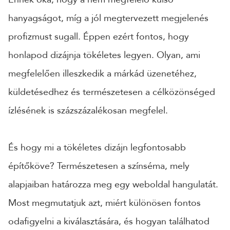
hanyagságot, míg a jól megtervezett megjelenés
24 ÓRÁN BELÜL FELVESSZÜK VELED A KAPCSOLATOT!*
profizmust sugall. Éppen ezért fontos, hogy
*munkanapokon
honlapod dizájnja tökéletes legyen. Olyan, ami
megfelelően illeszkedik a márkád üzenetéhez,
küldetésedhez és természetesen a célközönséged
ízlésének is százszázalékosan megfelel.
És hogy mi a tökéletes dizájn legfontosabb
építőköve? Természetesen a színséma, mely
alapjaiban határozza meg egy weboldal hangulatát.
Most megmutatjuk azt, miért különösen fontos
odafigyelni a kiválasztására, és hogyan találhatod