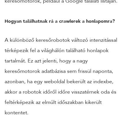
keresőmotorok, például a Google találati listáján.
Hogyan találhatnak rá a crawlerek a honlapomra?
A különböző keresőrobotok változó intenzitással
térképezik fel a világhálón található honlapok
tartalmát. Ez azt jelenti, hogy a nagy
keresőmotorok adatbázisa sem frissül naponta,
azonban, ha egy weboldal bekerült az indexbe,
akkor a robotok időről időre visszatérnek oda és
feltérképezik az elmúlt időszakban kikerült
kontentet.