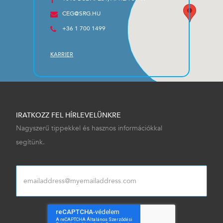
CEG@SRG.HU
+36 1 700 1499
KARRIER
IRATKOZZ FEL HÍRLEVELÜNKRE
Nagyszerű tippekkel és hasznos információkkal
segítünk.