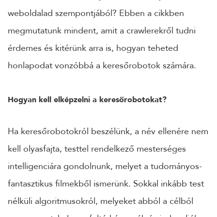
weboldalad szempontjából? Ebben a cikkben
24 ÓRÁN BELÜL FELVESSZÜK VELED A KAPCSOLATOT!*
megmutatunk mindent, amit a crawlerekről tudni
*munkanapokon
érdemes és kitérünk arra is, hogyan teheted
honlapodat vonzóbbá a keresőrobotok számára.
Hogyan kell elképzelni a keresőrobotokat?
Ha keresőrobotokról beszélünk, a név ellenére nem
kell olyasfajta, testtel rendelkező mesterséges
intelligenciára gondolnunk, melyet a tudományos-
fantasztikus filmekből ismerünk. Sokkal inkább test
nélküli algoritmusokról, melyeket abból a célból