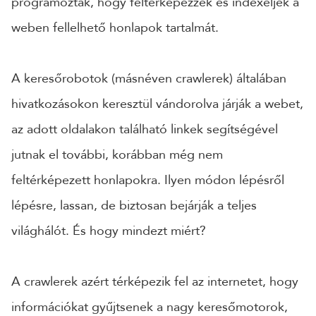
programoztak, hogy feltérképezzék és indexeljék a
weben fellelhető honlapok tartalmát.
A keresőrobotok (másnéven crawlerek) általában
hivatkozásokon keresztül vándorolva járják a webet,
az adott oldalakon található linkek segítségével
jutnak el további, korábban még nem
feltérképezett honlapokra. Ilyen módon lépésről
lépésre, lassan, de biztosan bejárják a teljes
világhálót. És hogy mindezt miért?
A crawlerek azért térképezik fel az internetet, hogy
információkat gyűjtsenek a nagy keresőmotorok,