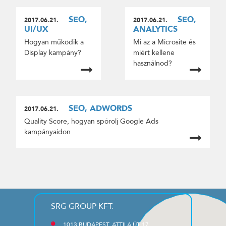
SEO,
SEO,
2017.06.21.
2017.06.21.
UI/UX
ANALYTICS
Hogyan működik a
Mi az a Microsite és
Display kampány?
miért kellene
használnod?
SEO, ADWORDS
2017.06.21.
Quality Score, hogyan spórolj Google Ads
kampányaidon
SRG GROUP KFT.
1013 BUDAPEST, ATTILA ÚT 17