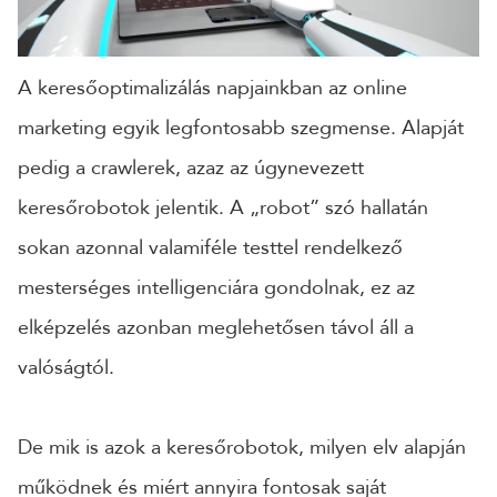
CÉGNÉV
A keresőoptimalizálás napjainkban az online
marketing egyik legfontosabb szegmense. Alapját
TELEFONSZÁM
pedig a crawlerek, azaz az úgynevezett
keresőrobotok jelentik. A „robot” szó hallatán
ÜZENET
sokan azonnal valamiféle testtel rendelkező
mesterséges intelligenciára gondolnak, ez az
elképzelés azonban meglehetősen távol áll a
valóságtól.
De mik is azok a keresőrobotok, milyen elv alapján
működnek és miért annyira fontosak saját
KÜLDÉS