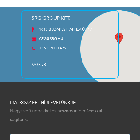
SRG GROUP KFT.
1013 BUDAPEST, ATTILA ÚT 17
CEG@SRG.HU
+36 1 700 1499
KARRIER
IRATKOZZ FEL HÍRLEVELÜNKRE
Nagyszerű tippekkel és hasznos információkkal
segítünk.