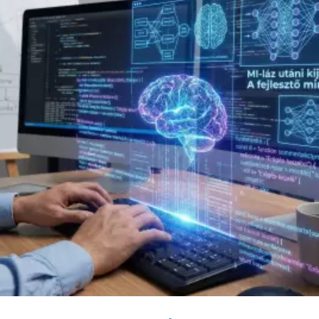
CÉGNÉV
TELEFONSZÁM
ELOLVASOM
ÜZENET
KÜLDÉS