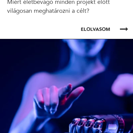
Miért életbevágó minden projekt előtt
világosan meghatározni a célt?
ELOLVASOM
ELOLVASOM