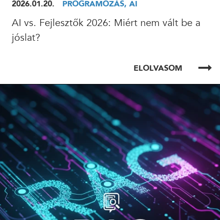
2026.01.20.
PROGRAMOZÁS, AI
AI vs. Fejlesztők 2026: Miért nem vált be a
24 ÓRÁN BELÜL FELVESSZÜK VELED A KAPCSOLATOT!*
jóslat?
*munkanapokon
ELOLVASOM
ELOLVASOM