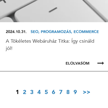
2024.10.31.
SEO, PROGRAMOZÁS, ECOMMERCE
A Tökéletes Webáruház Titka: Így csináld
jól!
ELOLVASOM
1
2
3
4
5
6
7
8
9