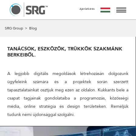
Ajánlatkérés
KÉRJ TŐLÜNK AJÁNLATOT
AZ AJÁNLATKÉRÉS INGYENES, NEM JÁR SEMMILYEN
SZOLGÁLTATÁSAINK
SRG Group
>
Blog
KÖTELEZETTSÉGGEL.
MIRE SZÁMÍTHATSZ A FORM KITÖLTÉSE UTÁN?
MUNKÁINK
24 ÓRÁN BELÜL FELVESSZÜK VELED A KAPCSOLATOT ÉS
TANÁCSOK, ESZKÖZÖK, TRÜKKÖK SZAKMÁNK
EGY IDŐPONTOT EGYEZTETÜNK VELED EGY SZEMÉLYES
BERKEIBŐL.
RÓLUNK
VAGY ONLINE TALÁLKOZÓRA, HOGY RÉSZLETESEN
MEGBESZÉLJÜK AZ AJÁNLATKÉRÉS TÁRGYÁT.
A CSAPAT
A legjobb digitális megoldások létrehozásán dolgozunk
A MEETING UTÁN TUDJUK ELKÉSZÍTENI AJÁNLATUNKAT
AMIT A MEGBESZÉLÉST KÖVETŐ 5 MUNKANAPON BELÜL
ügyfeleink számára és a projektek során szerzett
KAPCSOLAT
ELKÉSZÍTÜNK ÉS MEGKÜLDÜNK.
tapasztalatainkat osztjuk meg ezen az oldalon. Kukkants bele a
csapat tagjainak gondolataiba a programozás, közösségi
NÉV
média, online stratégia és design területeken. Reméljük
tudunk némi újdonsággal szolgálni.
EMAIL