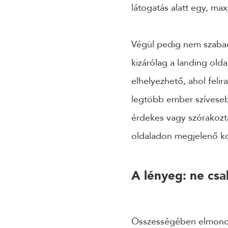
látogatás alatt egy, m
Végül pedig nem szaba
kizárólag a landing olda
elhelyezhető, ahol feli
legtöbb ember szíveseb
érdekes vagy szórakozta
oldaladon megjelenő ko
A lényeg: ne csa
Összességében elmondha