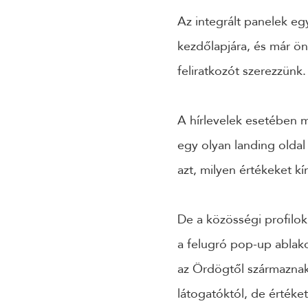
Az integrált panelek e
kezdőlapjára, és már ö
feliratkozót szerezzünk.
A hírlevelek esetében m
egy olyan landing oldal 
azt, milyen értékeket k
De a közösségi profilok
a felugró pop-up ablako
az Ördögtől származnak
látogatóktól, de értéke