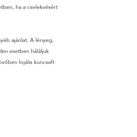
tben, ha a cselekvésért
yéb ajánlat. A lényeg,
en esetben háláljuk
övőben lojális kuncsaft