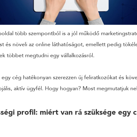
boldal több szempontból is a jól működő marketingstrat
st és növeli az online láthatóságot, emellett pedig töké
ek többet megtudni egy vállalkozásról.
 egy cég hatékonyan szerezzen új feliratkozókat és köv
lojális, aktív ügyfél. Hogy hogyan? Most megmutatjuk ne
sségi profil: miért van rá szüksége egy