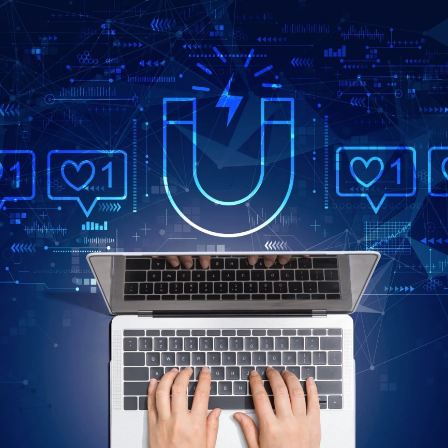
KÜLDÉS
24 ÓRÁN BELÜL FELVESSZÜK VELED A KAPCSOLATOT!*
*munkanapokon