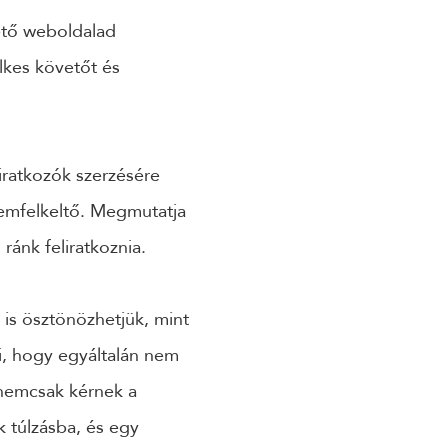
ető weboldalad
lkes követőt és
iratkozók szerzésére
elemfelkeltő. Megmutatja
ránk feliratkoznia.
 is ösztönözhetjük, mint
i, hogy egyáltalán nem
 nemcsak kérnek a
k túlzásba, és egy