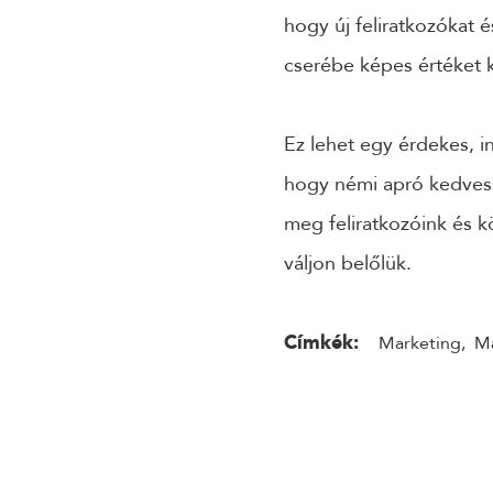
hogy új feliratkozókat 
cserébe képes értéket k
Ez lehet egy érdekes, i
hogy némi apró kedvess
meg feliratkozóink és k
váljon belőlük.
Címkék:
Marketing
,
Ma