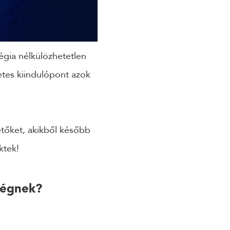
égia nélkülözhetetlen
letes kiindulópont azok
etőket, akikből később
ktek!
 cégnek?