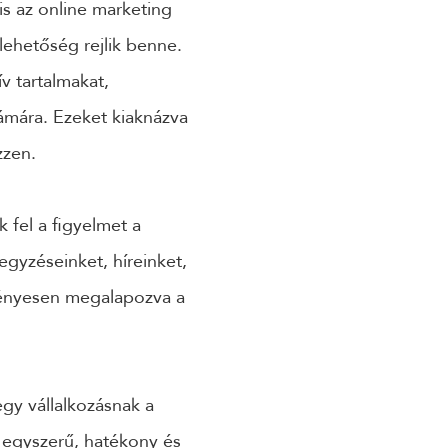
is az online marketing
lehetőség rejlik benne.
v tartalmakat,
ámára. Ezeket kiaknázva
zzen.
 fel a figyelmet a
gyzéseinket, híreinket,
dményesen megalapozva a
egy vállalkozásnak a
 egyszerű, hatékony és