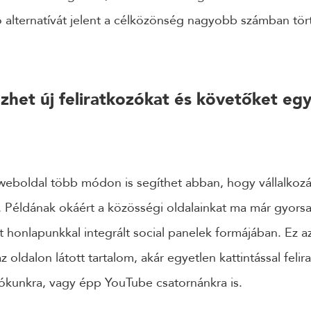
 alternatívát jelent a célközönség nagyobb számban tör
het új feliratkozókat és követőket egy
ti weboldal több módon is segíthet abban, hogy vállalkozá
. Példának okáért a közösségi oldalainkat ma már gyors
 honlapunkkal integrált social panelek formájában. Ez az
az oldalon látott tartalom, akár egyetlen kattintással fe
iókunkra, vagy épp YouTube csatornánkra is.