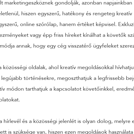
ult marketingeszköznek gondolják, azonban napjainkban 
etlenül, hiszen egyszerű, hatékony és rengeteg kreatív 
gyszerű, online szórólap, hanem értéket képvisel. Exkluzí
zményeket vagy épp friss híreket kínálhat a követők sz
 módja annak, hogy egy cég visszatérő ügyfeleket szere
a közösségi oldalak, ahol kreatív megoldásokkal hívhatjuk
legújabb történésekre, megoszthatjuk a legfrissebb beje
aktív módon tarthatjuk a kapcsolatot követőinkkel, ere
olatokat.
a hírlevél és a közösségi jelenlét is olyan dolog, melyre 
lett is szüksége van, hiszen ezen megoldások használata