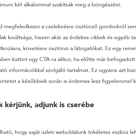
aximum két alkalommal szakítsák meg a böngészést.
d megfeledkezni a cselekvésre ösztönző gombokról se
lak kiváltsága, hiszen akár az érdekes cikkek és egyéb t
ratkozásra, követésre ösztönzi a látogatókat. Ez egy rem
ben kattint egy CTA-ra akkor, ha előtte már befogadott
tó információkkal szolgáló tartalmat. Ez ugyanis azt biz
ntetet a későbbiek során is érdemes lesz figyelemmel kí
k kérjünk, adjunk is cserébe
tó, hogy saját üzleti weboldalunk tökéletes eszköz le