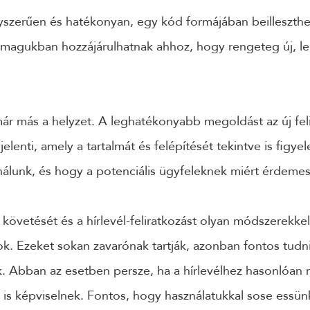
gyszerűen és hatékonyan, egy kód formájában beilleszth
nmagukban hozzájárulhatnak ahhoz, hogy rengeteg új, le
ár más a helyzet. A leghatékonyabb megoldást az új fel
jelenti, amely a tartalmát és felépítését tekintve is figy
ínálunk, és hogy a potenciális ügyfeleknek miért érdemes 
 követését és a hírlevél-feliratkozást olyan módszerekkel
k. Ezeket sokan zavarónak tartják, azonban fontos tudn
. Abban az esetben persze, ha a hírlevélhez hasonlóan
t is képviselnek. Fontos, hogy használatukkal sose essün