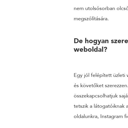
nem utolsósorban olcsó
megszólítására.
De hogyan szerez
weboldal?
Egy jól felépített üzle
és követőket szerezzen
összekapcsolhatjuk saját
tetszik a látogatóiknak 
oldalunkra, Instagram f