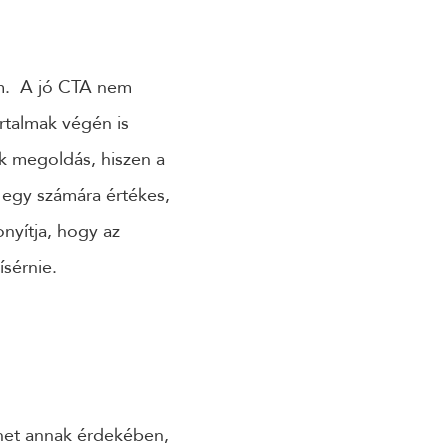
m. A jó CTA nem
artalmak végén is
ek megoldás, hiszen a
 egy számára értékes,
onyítja, hogy az
sérnie.
het annak érdekében,