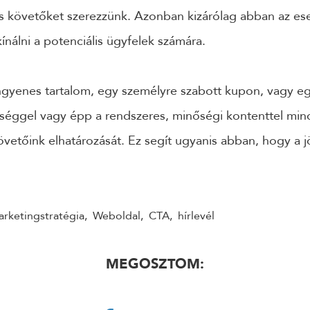
és követőket szerezzünk. Azonban kizárólag abban az ese
ínálni a potenciális ügyfelek számára.
ngyenes tartalom, egy személyre szabott kupon, vagy eg
éggel vagy épp a rendszeres, minőségi kontenttel mind
övetőink elhatározását. Ez segít ugyanis abban, hogy a j
rketingstratégia
,
Weboldal
,
CTA
,
hírlevél
MEGOSZTOM: