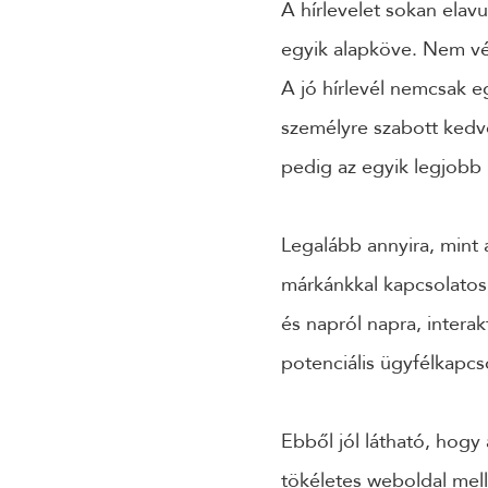
A hírlevelet sokan elav
egyik alapköve. Nem vél
A jó hírlevél nemcsak e
személyre szabott kedve
pedig az egyik legjobb
Legalább annyira, mint 
márkánkkal kapcsolatos 
és napról napra, inter
potenciális ügyfélkapcs
Ebből jól látható, hogy 
tökéletes weboldal mel