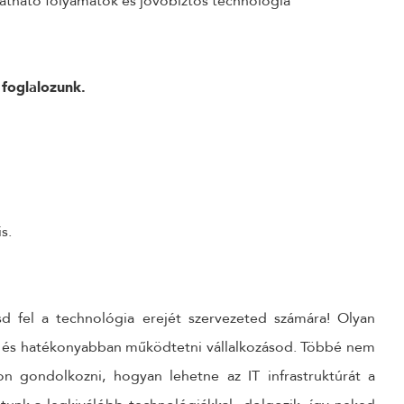
átható folyamatok és jövőbiztos technológia
 foglalozunk.
s.
sd fel a technológia erejét szervezeted számára! Olyan
i és hatékonyabban működtetni vállalkozásod. Többé nem
on gondolkozni, hogyan lehetne az IT infrastruktúrát a