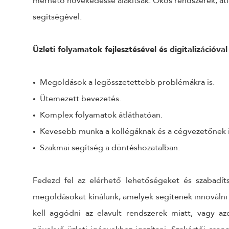
mérhető növekedéssé alakítsák. Okos rendszerek, átl
segítségével.
Üzleti folyamatok fejlesztésével és digitalizációval
Megoldások a legösszetettebb problémákra is.
Ütemezett bevezetés.
Komplex folyamatok átláthatóan.
Kevesebb munka a kollégáknak és a cégvezetőnek i
Szakmai segítség a döntéshozatalban.
Fedezd fel az elérhető lehetőségeket és szabadít
megoldásokat kínálunk, amelyek segítenek innováln
kell aggódni az elavult rendszerek miatt, vagy az