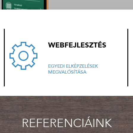
WEBFEJLESZTÉS
EGYEDI ELKÉPZELÉSEK
MEGVALÓSÍTÁSA
REFERENCIÁINK