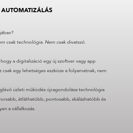
, AUTOMATIZÁLÁS
ójában?
em csak technológia. Nem csak divatszó.
hogy a digitalizáció egy új szoftver vagy app
Ez csak egy lehetséges eszköze a folyamatnak, nem
meglévő üzleti működés újragondolása technológia
yorsabb, átláthatóbb, pontosabb, skálázhatóbb és
en a vállalkozás.