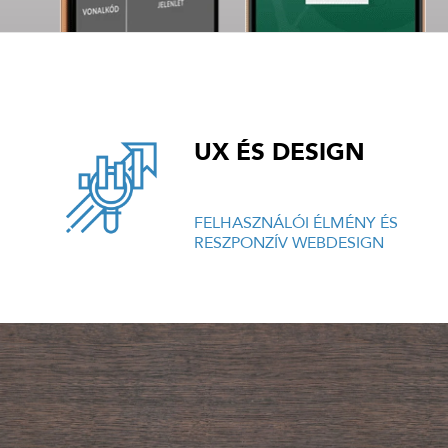
UX ÉS DESIGN
FELHASZNÁLÓI ÉLMÉNY ÉS
RESZPONZÍV WEBDESIGN