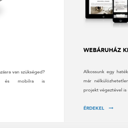
WEBÁRUHÁZ KÉ
Alkossunk egy haté
mazásra van szükséged?
már nélkülözhetetl
ra és mobilra is
projekt végeztével is
ÉRDEKEL