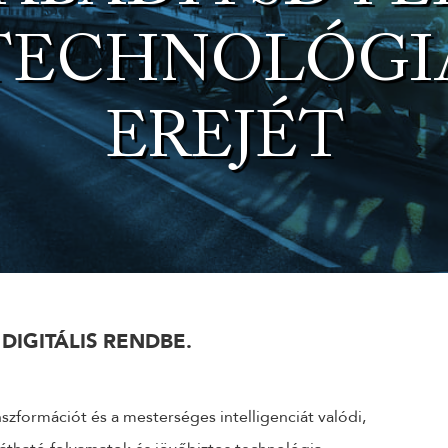
TECHNOLÓGI
KÜLDÉS
EREJÉT
24 ÓRÁN BELÜL FELVESSZÜK VELED A KAPCSOLATOT!*
*munkanapokon
DIGITÁLIS RENDBE.
nszformációt és a mesterséges intelligenciát valódi,