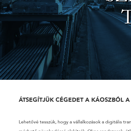
ÁTSEGÍTJÜK CÉGEDET A KÁOSZBÓL A 
Lehetővé tesszük, hogy a vállalkozások a digitális tra