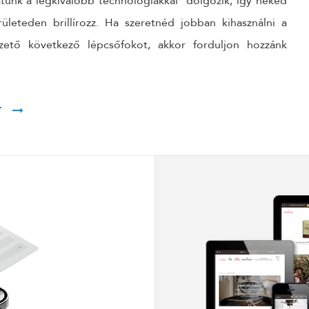
patunk a legkiválóbb technológiákkal dolgozik, így neked
rületeden brillírozz. Ha szeretnéd jobban kihasználni a
zető következő lépcsőfokot, akkor forduljon hozzánk
T