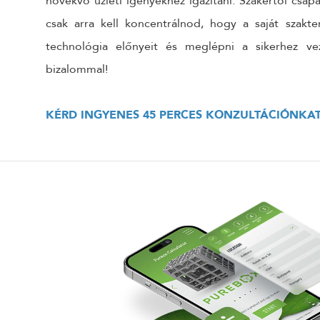
növekvő üzleti igényekhez igazítani. Szakértői csa
csak arra kell koncentrálnod, hogy a saját szakte
technológia előnyeit és meglépni a sikerhez ve
bizalommal!
KÉRD INGYENES 45 PERCES KONZULTÁCIÓNKA