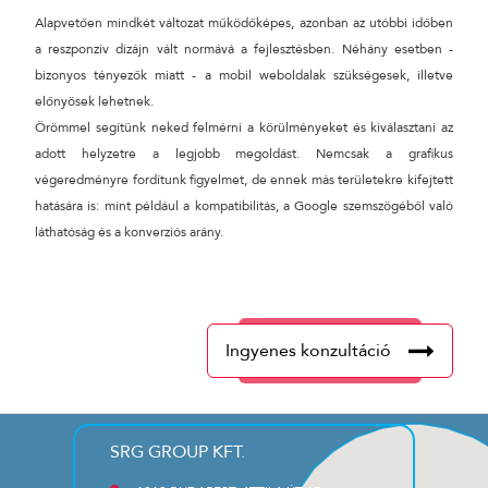
Alapvetően mindkét változat működőképes, azonban az utóbbi időben
a reszponzív dizájn vált normává a fejlesztésben. Néhány esetben -
bizonyos tényezők miatt - a mobil weboldalak szükségesek, illetve
előnyösek lehetnek.
Örömmel segítünk neked felmérni a körülményeket és kiválasztani az
adott helyzetre a legjobb megoldást. Nemcsak a grafikus
végeredményre fordítunk figyelmet, de ennek más területekre kifejtett
hatására is: mint például a kompatibilitás, a Google szemszögéből való
láthatóság és a konverziós arány.
Ingyenes konzultáció
SRG GROUP KFT.