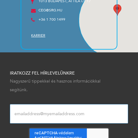
1013 BUDAPEST, ATTILA ÚT 17
CEG@SRG.HU
+36 1 700 1499
KARRIER
IRATKOZZ FEL HÍRLEVELÜNKRE
Nagyszerű tippekkel és hasznos információkkal
segítünk.