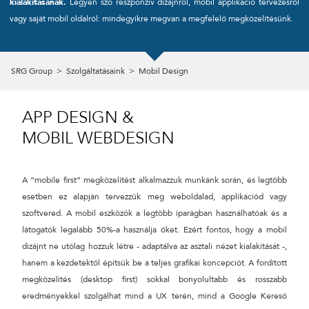
kialakításának.
Legyen szó reszponzív dizájnról, mobil applikáció tervezésről
vagy saját mobil oldalról: mindegyikre megvan a megfelelő megközelítésünk.
CÉGNÉV
SRG Group
>
Szolgáltatásaink
>
Mobil Design
TELEFONSZÁM
APP DESIGN &
ÜZENET
MOBIL WEBDESIGN
A “mobile first” megközelítést alkalmazzuk munkánk során, és legtöbb
esetben ez alapján tervezzük meg weboldalad, applikációd vagy
szoftvered. A mobil eszközök a legtöbb iparágban használhatóak és a
látogatók legalább 50%-a használja őket. Ezért fontos, hogy a mobil
dizájnt ne utólag hozzuk létre - adaptálva az asztali nézet kialakítását -,
hanem a kezdetektől építsük be a teljes grafikai koncepciót. A fordított
megközelítés (desktop first) sokkal bonyolultabb és rosszabb
eredményekkel szolgálhat mind a UX terén, mind a Google Kereső
KÜLDÉS