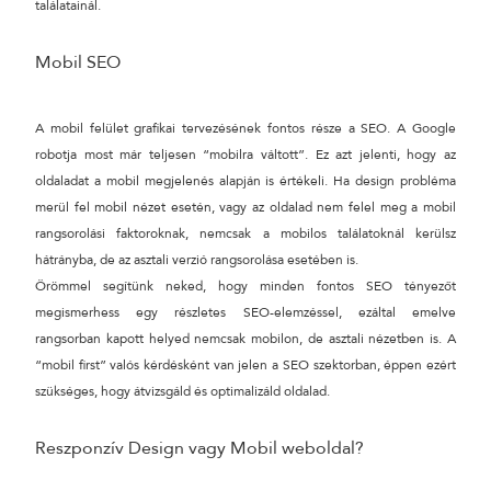
találatainál.
24 ÓRÁN BELÜL FELVESSZÜK VELED A KAPCSOLATOT!*
Mobil SEO
*munkanapokon
A mobil felület grafikai tervezésének fontos része a SEO. A Google
robotja most már teljesen “mobilra váltott”. Ez azt jelenti, hogy az
oldaladat a mobil megjelenés alapján is értékeli. Ha design probléma
merül fel mobil nézet esetén, vagy az oldalad nem felel meg a mobil
rangsorolási faktoroknak, nemcsak a mobilos találatoknál kerülsz
hátrányba, de az asztali verzió rangsorolása esetében is.
Örömmel segítünk neked, hogy minden fontos SEO tényezőt
megismerhess egy részletes SEO-elemzéssel, ezáltal emelve
rangsorban kapott helyed nemcsak mobilon, de asztali nézetben is. A
“mobil first” valós kérdésként van jelen a SEO szektorban, éppen ezért
szükséges, hogy átvizsgáld és optimalizáld oldalad.
Reszponzív Design vagy Mobil weboldal?