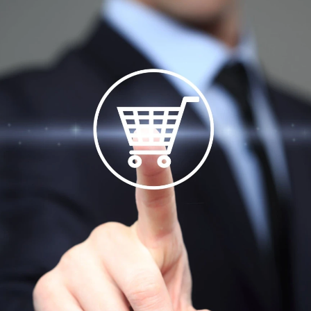
KÜLDÉS
24 ÓRÁN BELÜL FELVESSZÜK VELED A KAPCSOLATOT!*
*munkanapokon