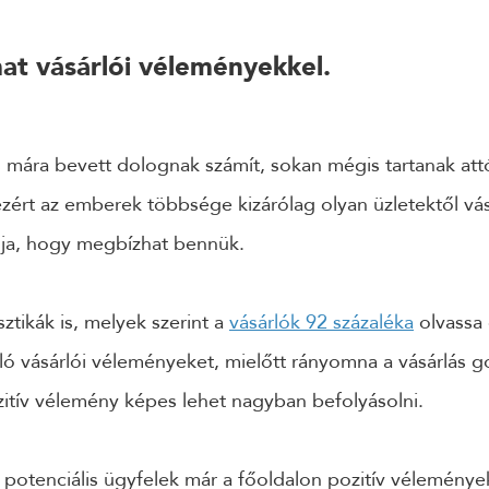
mat vásárlói véleményekkel.
s mára bevett dolognak számít, sokan mégis tartanak att
ért az emberek többsége kizárólag olyan üzletektől vásá
dja, hogy megbízhat bennük.
sztikák is, melyek szerint a
vásárlók 92 százaléka
olvassa 
óló vásárlói véleményeket, mielőtt rányomna a vásárlás 
itív vélemény képes lehet nagyban befolyásolni.
a potenciális ügyfelek már a főoldalon pozitív vélemények