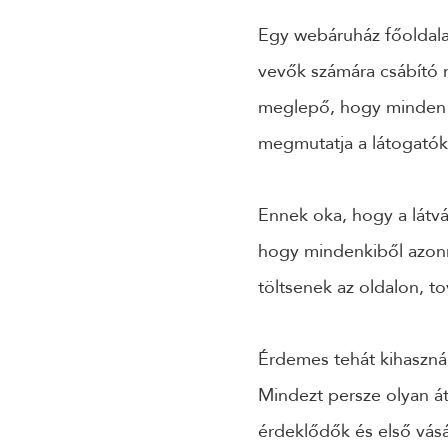
Egy webáruház főoldala 
vevők számára csábító 
meglepő, hogy minden si
megmutatja a látogató
Ennek oka, hogy a látván
hogy mindenkiből azonna
töltsenek az oldalon, t
Érdemes tehát kihasznál
Mindezt persze olyan át
érdeklődők és első vás