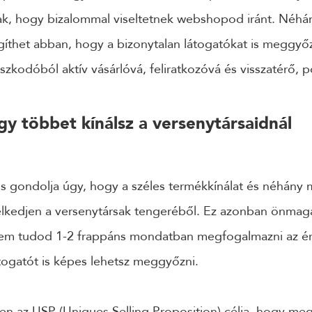
k, hogy bizalommal viseltetnek webshopod iránt. Néhán
gíthet abban, hogy a bizonytalan látogatókat is meggyő
zkodóból aktív vásárlóvá, feliratkozóvá és visszatérő, po
y többet kínálsz a versenytársaidnál
 gondolja úgy, hogy a széles termékkínálat és néhány 
elkedjen a versenytársak tengeréből. Ez azonban önma
em tudod 1-2 frappáns mondatban megfogalmazni az ért
togatót is képes lehetsz meggyőzni.
en az USP (Uniques Selling Proposition) célja, hogy me