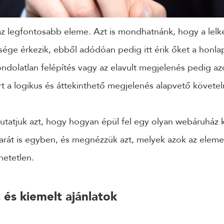
z legfontosabb eleme. Azt is mondhatnánk, hogy a lelke,
ége érkezik, ebből adódóan pedig itt érik őket a honla
dolatlan felépítés vagy az elavult megjelenés pedig azon
t a logikus és áttekinthető megjelenés alapvető követe
atjuk azt, hogy hogyan épül fel egy olyan webáruház 
barát is egyben, és megnézzük azt, melyek azok az elem
hetetlen.
 és kiemelt ajánlatok