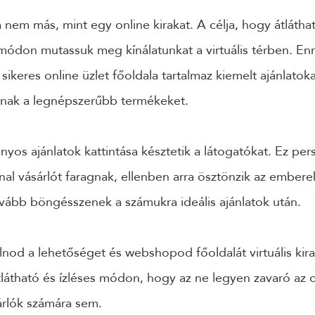
nem más, mint egy online kirakat. A célja, hogy átláthat
módon mutassuk meg kínálatunkat a virtuális térben. E
keres online üzlet főoldala tartalmaz kiemelt ajánlatoka
knak a legnépszerűbb termékeket.
yos ajánlatok kattintása késztetik a látogatókat. Ez pers
l vásárlót faragnak, ellenben arra ösztönzik az embere
ovább böngésszenek a számukra ideális ajánlatok után.
nod a lehetőséget és webshopod főoldalát virtuális kira
látható és ízléses módon, hogy az ne legyen zavaró az 
árlók számára sem.