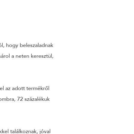
ól, hogy beleszaladnak
rol a neten keresztül,
el az adott termékről
gombra, 72 százalékuk
kel találkoznak, jóval