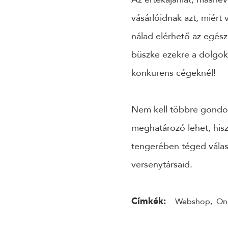
vásárlóidnak azt, miért
nálad elérhető az egés
büszke ezekre a dolgokr
konkurens cégeknél!
Nem kell többre gondol
meghatározó lehet, his
tengerében téged válas
versenytársaid.
Címkék:
Webshop
,
Onl