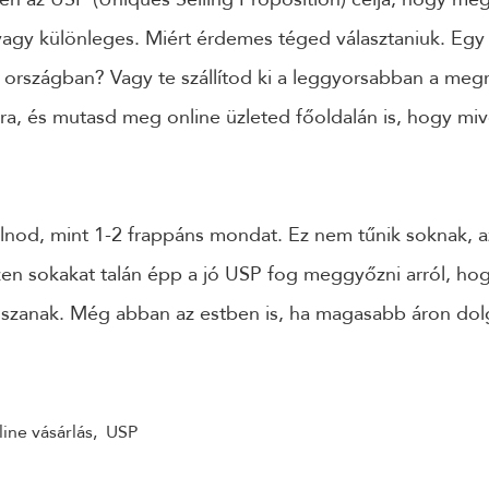
 vagy különleges. Miért érdemes téged választaniuk. Eg
z országban? Vagy te szállítod ki a leggyorsabban a me
a, és mutasd meg online üzleted főoldalán is, hogy miv
nod, mint 1-2 frappáns mondat. Ez nem tűnik soknak, 
zen sokakat talán épp a jó USP fog meggyőzni arról, ho
szanak. Még abban az estben is, ha magasabb áron dol
ine vásárlás
,
USP