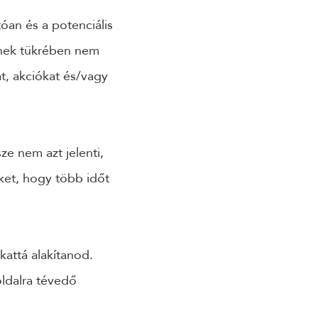
óan és a potenciális
nnek tükrében nem
t, akciókat és/vagy
ze nem azt jelenti,
ket, hogy több időt
kattá alakítanod.
oldalra tévedő