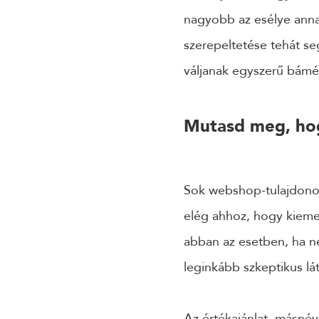
nagyobb az esélye anna
szerepeltetése tehát se
váljanak egyszerű bámés
Mutasd meg, hog
Sok webshop-tulajdonos
elég ahhoz, hogy kiem
abban az esetben, ha n
leginkább szkeptikus lá
Az értékajánlat, másnév