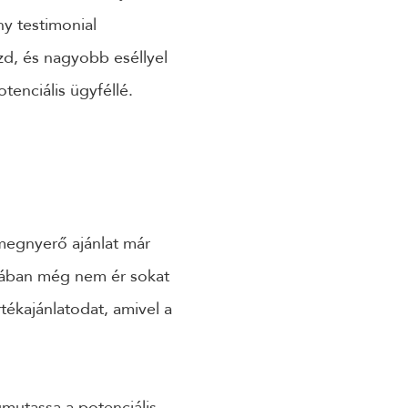
y testimonial
zd, és nagyobb eséllyel
tenciális ügyféllé.
megnyerő ajánlat már
gában még nem ér sokat
ékajánlatodat, amivel a
gmutassa a potenciális