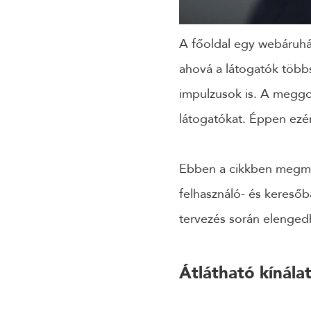
A főoldal egy webáruhá
ahová a látogatók többs
impulzusok is. A meggon
látogatókat. Éppen ezér
Ebben a cikkben megmut
felhasználó- és kereső
tervezés során elenged
Átlátható kínálat