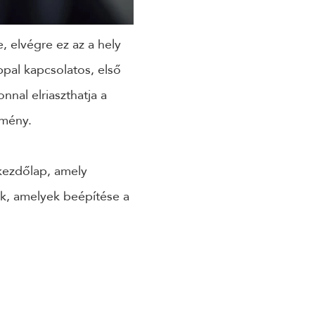
 elvégre ez az a hely
ppal kapcsolatos, első
nal elriaszthatja a
lmény.
kezdőlap, amely
ek, amelyek beépítése a