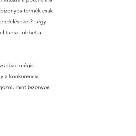
y bizonyos termék csak
grendeléseket? Légy
el tudsz többet a
azonban mégis
gy a konkurencia
gozol, mint bizonyos