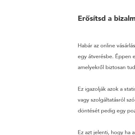
Erősítsd a bizal
Habár az online vásárlá
egy átverésbe. Éppen ez
amelyekről biztosan tu
Ez igazolják azok a stati
vagy szolgáltatásról sz
döntését pedig egy poz
Ez azt jelenti, hogy ha 