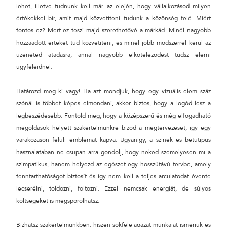
lehet, illetve tudnunk kell már az elején, hogy vállalkozásod milyen
értékekkel bír, amit majd közvetíteni tudunk a közönség felé. Miért
fontos ez? Mert ez teszi majd szerethetővé a márkád. Minél nagyobb
hozzáadott értéket tud közvetíteni, és minél jobb módszerrel kerül az
üzeneted átadásra, annál nagyobb elköteleződést tudsz elérni
ügyfeleidnél.
Határozd meg ki vagy! Ha azt mondjuk, hogy egy vizuális elem száz
szónál is többet képes elmondani, akkor biztos, hogy a logód lesz a
legbeszédesebb. Fontold meg, hogy a középszerű és még elfogadható
megoldások helyett szakértelmünkre bízod a megtervezését, így egy
várakozáson felüli emblémát kapva. Ugyanígy, a színek és betűtípus
használatában ne csupán arra gondolj, hogy neked személyesen mi a
szimpatikus, hanem helyezd az egészet egy hosszútávú tervbe, amely
fenntarthatóságot biztosít és így nem kell a teljes arculatodat évente
lecserélni, toldozni, foltozni. Ezzel nemcsak energiát, de súlyos
költségeket is megspórolhatsz.
Bízhatsz szakértelmünkben, hiszen sokféle ágazat munkáját ismerjük és