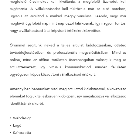
megfelelő érzelmeket kell kiváltania, a megfelelő üzenetet kell
sugároznia. A vállalkozásodat kell tükröznie már az első percben,
24 ÓRÁN BELÜL FELVESSZÜK VELED A KAPCSOLATOT!*
ugyanis az arcultod a márkád megnyilvánulása. Leendő, vagy már
*munkanapokon
meglévő ügyfeleid nap-mint-nap ezzel találkoznak, így nagyon fontos,
hogy a vállalkozásod által képviselt értékeket közvetítse.
Örömmel segítünk neked a teljes arculat kidolgozásában, ötleted
továbbfejlesztésében és professzionális megvalósításában. Mind az
online, mind az offline területen összehangoltan valósítjuk meg az
arculattervezést, így vizuális kommunikációd minden felületen
egységesen képes közvetíteni vállalkozásod értékeit.
Amennyiben bennünket bízol meg arculatod kialakításával, a következő
elemeket fogjuk teljeskörűen kidolgozni, így megalapozva vállalkozásod
identitásának sikerét:
Webdesign
Logó
Színpaletta