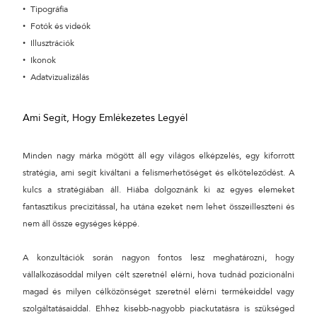
Tipográfia
Fotók és videók
Illusztrációk
Ikonok
Adatvizualizálás
Ami Segít, Hogy Emlékezetes Legyél
Minden nagy márka mögött áll egy világos elképzelés, egy kiforrott
stratégia, ami segít kiváltani a felismerhetőséget és elköteleződést. A
kulcs a stratégiában áll. Hiába dolgoznánk ki az egyes elemeket
fantasztikus precizitással, ha utána ezeket nem lehet összeilleszteni és
nem áll össze egységes képpé.
A konzultációk során nagyon fontos lesz meghatározni, hogy
vállalkozásoddal milyen célt szeretnél elérni, hova tudnád pozicionálni
magad és milyen célközönséget szeretnél elérni termékeiddel vagy
szolgáltatásaiddal. Ehhez kisebb-nagyobb piackutatásra is szükséged