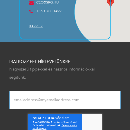
CEG@SRG.HU
+36 1 700 1499
KARRIER
IRATKOZZ FEL HÍRLEVELÜNKRE
Nagyszerű tippekkel és hasznos információkkal
segítünk.