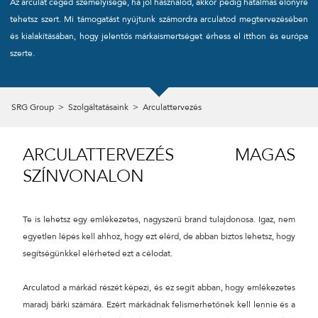
Az arculat céged személyisége, ha jól használod, akkor pedig hatalmas előnyre
tehetsz szert. Mi támogatást nyújtunk számordra arculatod megtervezésében
CÉGNÉV
és kialakításában, hogy jelentős márkaismertséget érhess el itthon és európa
szerte.
TELEFONSZÁM
SRG Group
>
Szolgáltatásaink
>
Arculattervezés
ÜZENET
ARCULATTERVEZÉS MAGAS
SZÍNVONALON
Te is lehetsz egy emlékezetes, nagyszerű brand tulajdonosa. Igaz, nem
egyetlen lépés kell ahhoz, hogy ezt elérd, de abban biztos lehetsz, hogy
segítségünkkel elérheted ezt a célodat.
Arculatod a márkád részét képezi, és ez segít abban, hogy emlékezetes
maradj bárki számára. Ezért márkádnak felismerhetőnek kell lennie és a
KÜLDÉS