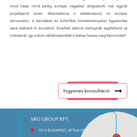
mind hazai mind pedig európai cégekkel dolgoztunk már együtt
projektjeink során. Akármekkora is vállalkozásod, mi európai
színvonalon, a trendeket és különféle követelményeket figyelembe
véve alakítjuk ki arculatod. Emellett számos startupnak segítettünk az
indulásnál, így induló vállalkozásoddal is bátran keress meg bennünket!
Ingyenes konzultáció
SRG GROUP KFT.
1013 BUDAPEST, ATTILA ÚT 17