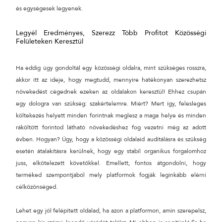
és egységesek legyenek.
Legyél Eredményes, Szerezz Több Profitot Közösségi
Felületeken Keresztül
Ha eddig úgy gondoltál egy közösségi oldalra, mint szükséges rosszra,
akkor itt az ideje, hogy megtudd, mennyire hatékonyan szerezhetsz
növekedést cégednek ezeken az oldalakon keresztül! Ehhez csupán
egy dologra van szükség: szakértelemre. Miért? Mert így, felesleges
költekezés helyett minden forintnak meglesz a maga helye és minden
ráköltött forintod látható növekedéshez fog vezetni még az adott
évben. Hogyan? Úgy, hogy a közösségi oldalaid auditálásra és szükség
esetén átalakításra kerülnek, hogy egy stabil organikus forgalomhoz
juss, elkötelezett követőkkel. Emellett, fontos átgondolni, hogy
terméked szempontjából mely platformok fogják leginkább elérni
célközönséged.
Lehet egy jól felépített oldalad, ha azon a platformon, amin szerepelsz,