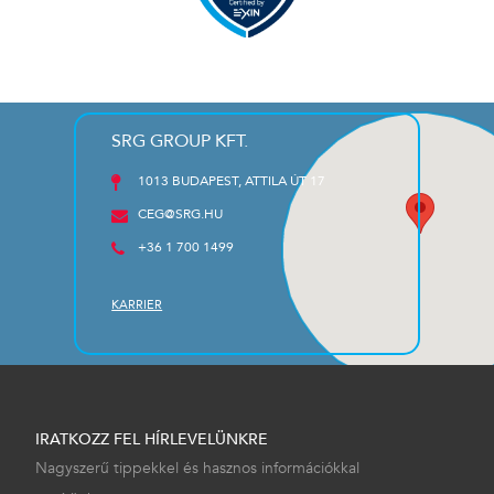
SRG GROUP KFT.
1013 BUDAPEST, ATTILA ÚT 17
CEG@SRG.HU
+36 1 700 1499
KARRIER
IRATKOZZ FEL HÍRLEVELÜNKRE
Nagyszerű tippekkel és hasznos információkkal