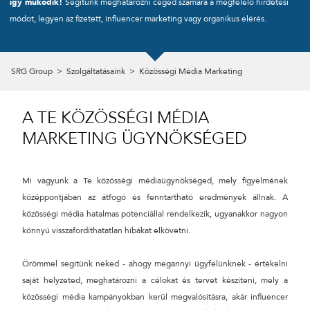
így működik!
Segítünk meghatározni céged számára a megfelelő hirdetési
módot, legyen az fizetett, influencer marketing vagy organikus elérés.
CÉGNÉV
SRG Group
>
Szolgáltatásaink
>
Közösségi Média Marketing
TELEFONSZÁM
A TE KÖZÖSSÉGI MÉDIA
ÜZENET
MARKETING ÜGYNÖKSÉGED
Mi vagyunk a Te közösségi médiaügynökséged, mely figyelmének
középpontjában az átfogó és fenntartható eredmények állnak. A
közösségi média hatalmas potenciállal rendelkezik, ugyanakkor nagyon
könnyű visszafordíthatatlan hibákat elkövetni.
Örömmel segítünk neked - ahogy megannyi ügyfelünknek - értékelni
saját helyzeted, meghatározni a célokat és tervet készíteni, mely a
közösségi média kampányokban kerül megvalósításra, akár influencer
KÜLDÉS