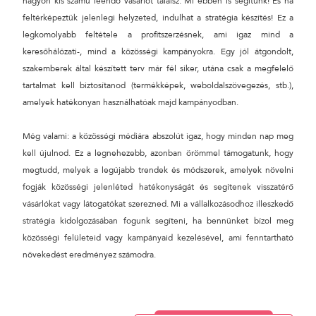
nagyon kis számú leendő vásárlót találsz. Mi ebben is segítünk! És ha
feltérképeztük jelenlegi helyzeted, indulhat a stratégia készítés! Ez a
legkomolyabb feltétele a profitszerzésnek, ami igaz mind a
keresőhálózati-, mind a közösségi kampányokra. Egy jól átgondolt,
szakemberek által készített terv már fél siker, utána csak a megfelelő
tartalmat kell biztosítanod (termékképek, weboldalszövegezés, stb.),
amelyek hatékonyan használhatóak majd kampányodban.
Még valami: a közösségi médiára abszolút igaz, hogy minden nap meg
kell újulnod. Ez a legnehezebb, azonban örömmel támogatunk, hogy
megtudd, melyek a legújabb trendek és módszerek, amelyek növelni
fogják közösségi jelenléted hatékonyságát és segítenek visszatérő
vásárlókat vagy látogatókat szerezned. Mi a vállalkozásodhoz illeszkedő
stratégia kidolgozásában fogunk segíteni, ha bennünket bízol meg
közösségi felületeid vagy kampányaid kezelésével, ami fenntartható
növekedést eredményez számodra.