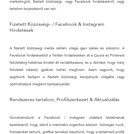
marketingről, fizetett közösségi- vagy Facebook hirdetésekről, vagy
tartalom terjesztésről van szó.
24 ÓRÁN BELÜL FELVESSZÜK VELED A KAPCSOLATOT!*
*munkanapokon
Fizetett Közösségi- / Facebook & Instagram
Hirdetések
A fizetett közösségi média reklám világa igen széles és sokszínű. A
Facebook hirdetésektől a Twitter hirdetéseken át a Quora és Pinterest
felületekig hatalmas kínálat áll rendelkezésre, és a döntést, hogy mely
felületet válaszd, gyakran nehéz meghozni. Azért vagyunk, hogy
segítsünk belépni a fizetett közösségi kampányok világába vagy
optimalizáljuk meglévő kampányaidat.
Rendszeres tartalom, Profilszerkezet & Aktualizálás
Gondoskodunk a Facebook / Instagram oldalaid tartalmának
kezeléséről, hogy elérd a maximális organikus elérést. Szöveget írunk,
fotózásokat tartunk, grafikai terveket készítünk, hogy a tartalmaid profik