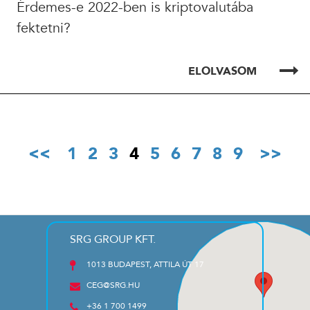
Érdemes-e 2022-ben is kriptovalutába
fektetni?
ELOLVASOM
1
2
3
4
5
6
7
8
9
SRG GROUP KFT.
1013 BUDAPEST, ATTILA ÚT 17
CEG@SRG.HU
+36 1 700 1499