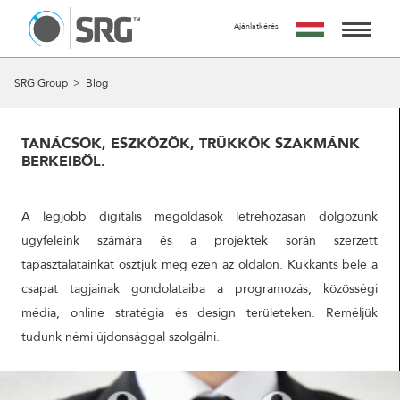
Ajánlatkérés
KÉRJ TŐLÜNK AJÁNLATOT
AZ AJÁNLATKÉRÉS INGYENES, NEM JÁR SEMMILYEN
SZOLGÁLTATÁSAINK
SRG Group
>
Blog
KÖTELEZETTSÉGGEL.
MIRE SZÁMÍTHATSZ A FORM KITÖLTÉSE UTÁN?
MUNKÁINK
24 ÓRÁN BELÜL FELVESSZÜK VELED A KAPCSOLATOT ÉS
TANÁCSOK, ESZKÖZÖK, TRÜKKÖK SZAKMÁNK
EGY IDŐPONTOT EGYEZTETÜNK VELED EGY SZEMÉLYES
BERKEIBŐL.
RÓLUNK
VAGY ONLINE TALÁLKOZÓRA, HOGY RÉSZLETESEN
MEGBESZÉLJÜK AZ AJÁNLATKÉRÉS TÁRGYÁT.
A CSAPAT
A legjobb digitális megoldások létrehozásán dolgozunk
A MEETING UTÁN TUDJUK ELKÉSZÍTENI AJÁNLATUNKAT
AMIT A MEGBESZÉLÉST KÖVETŐ 5 MUNKANAPON BELÜL
ügyfeleink számára és a projektek során szerzett
KAPCSOLAT
ELKÉSZÍTÜNK ÉS MEGKÜLDÜNK.
tapasztalatainkat osztjuk meg ezen az oldalon. Kukkants bele a
csapat tagjainak gondolataiba a programozás, közösségi
NÉV
média, online stratégia és design területeken. Reméljük
tudunk némi újdonsággal szolgálni.
EMAIL