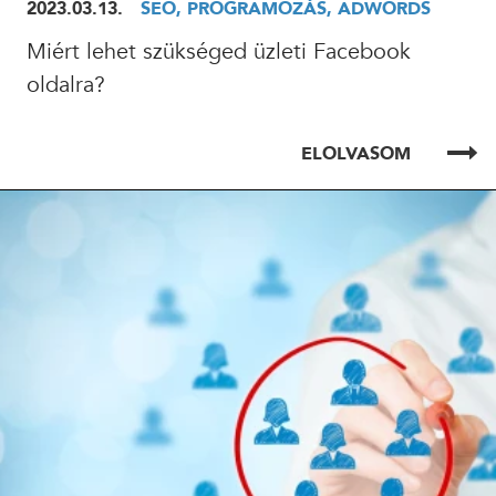
2023.03.13.
SEO, PROGRAMOZÁS, ADWORDS
Miért lehet szükséged üzleti Facebook
24 ÓRÁN BELÜL FELVESSZÜK VELED A KAPCSOLATOT!*
oldalra?
*munkanapokon
ELOLVASOM
ELOLVASOM