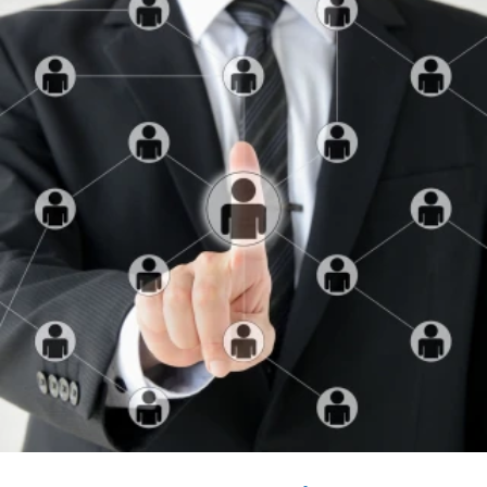
CÉGNÉV
TELEFONSZÁM
ELOLVASOM
ÜZENET
KÜLDÉS