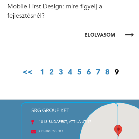
Mobile First Design: mire figyelj a
fejlesztésnél?
ELOLVASOM
1
2
3
4
5
6
7
8
9
SRG GROUP KFT.
1013 BUDAPEST, ATTILA ÚT 17
CEG@SRG.HU