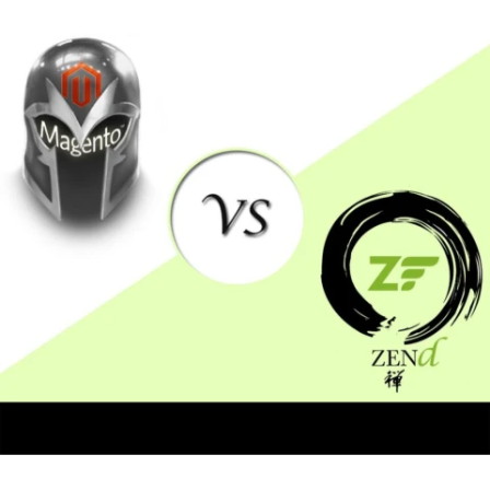
CÉGNÉV
TELEFONSZÁM
ELOLVASOM
ÜZENET
KÜLDÉS