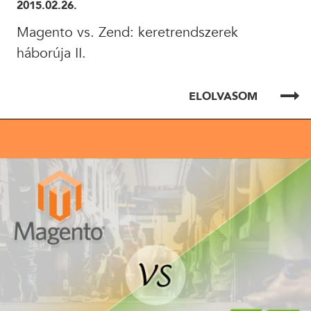
2015.02.26.
Magento vs. Zend: keretrendszerek
24 ÓRÁN BELÜL FELVESSZÜK VELED A KAPCSOLATOT!*
háborúja II.
*munkanapokon
ELOLVASOM
ELOLVASOM