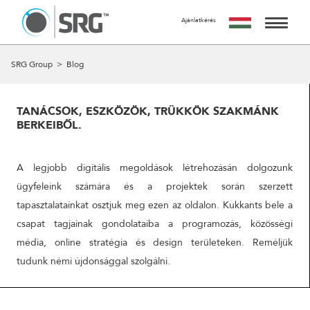
Ajánlatkérés
KÉRJ TŐLÜNK AJÁNLATOT
AZ AJÁNLATKÉRÉS INGYENES, NEM JÁR SEMMILYEN
SZOLGÁLTATÁSAINK
SRG Group
>
Blog
KÖTELEZETTSÉGGEL.
MIRE SZÁMÍTHATSZ A FORM KITÖLTÉSE UTÁN?
MUNKÁINK
24 ÓRÁN BELÜL FELVESSZÜK VELED A KAPCSOLATOT ÉS
TANÁCSOK, ESZKÖZÖK, TRÜKKÖK SZAKMÁNK
EGY IDŐPONTOT EGYEZTETÜNK VELED EGY SZEMÉLYES
BERKEIBŐL.
RÓLUNK
VAGY ONLINE TALÁLKOZÓRA, HOGY RÉSZLETESEN
MEGBESZÉLJÜK AZ AJÁNLATKÉRÉS TÁRGYÁT.
A CSAPAT
A legjobb digitális megoldások létrehozásán dolgozunk
A MEETING UTÁN TUDJUK ELKÉSZÍTENI AJÁNLATUNKAT
AMIT A MEGBESZÉLÉST KÖVETŐ 5 MUNKANAPON BELÜL
ügyfeleink számára és a projektek során szerzett
KAPCSOLAT
ELKÉSZÍTÜNK ÉS MEGKÜLDÜNK.
tapasztalatainkat osztjuk meg ezen az oldalon. Kukkants bele a
csapat tagjainak gondolataiba a programozás, közösségi
NÉV
média, online stratégia és design területeken. Reméljük
tudunk némi újdonsággal szolgálni.
EMAIL