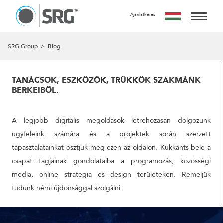
Ajánlatkérés
KÉRJ TŐLÜNK AJÁNLATOT
AZ AJÁNLATKÉRÉS INGYENES, NEM JÁR SEMMILYEN
SZOLGÁLTATÁSAINK
SRG Group
>
Blog
KÖTELEZETTSÉGGEL.
MIRE SZÁMÍTHATSZ A FORM KITÖLTÉSE UTÁN?
MUNKÁINK
24 ÓRÁN BELÜL FELVESSZÜK VELED A KAPCSOLATOT ÉS
TANÁCSOK, ESZKÖZÖK, TRÜKKÖK SZAKMÁNK
EGY IDŐPONTOT EGYEZTETÜNK VELED EGY SZEMÉLYES
BERKEIBŐL.
RÓLUNK
VAGY ONLINE TALÁLKOZÓRA, HOGY RÉSZLETESEN
MEGBESZÉLJÜK AZ AJÁNLATKÉRÉS TÁRGYÁT.
A CSAPAT
A legjobb digitális megoldások létrehozásán dolgozunk
A MEETING UTÁN TUDJUK ELKÉSZÍTENI AJÁNLATUNKAT
AMIT A MEGBESZÉLÉST KÖVETŐ 5 MUNKANAPON BELÜL
ügyfeleink számára és a projektek során szerzett
KAPCSOLAT
ELKÉSZÍTÜNK ÉS MEGKÜLDÜNK.
tapasztalatainkat osztjuk meg ezen az oldalon. Kukkants bele a
csapat tagjainak gondolataiba a programozás, közösségi
NÉV
média, online stratégia és design területeken. Reméljük
tudunk némi újdonsággal szolgálni.
EMAIL