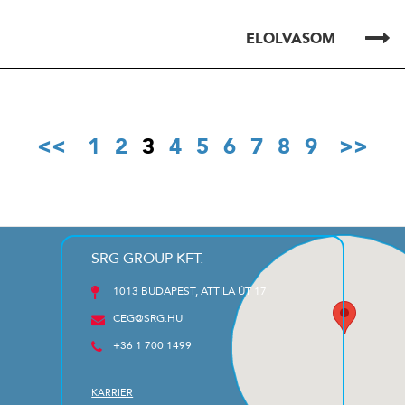
ELOLVASOM
1
2
3
4
5
6
7
8
9
SRG GROUP KFT.
1013 BUDAPEST, ATTILA ÚT 17
CEG@SRG.HU
+36 1 700 1499
KARRIER