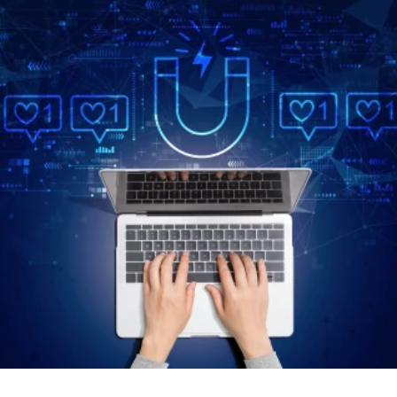
CÉGNÉV
TELEFONSZÁM
ELOLVASOM
ÜZENET
KÜLDÉS