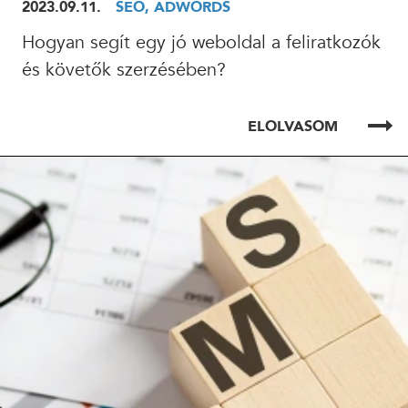
2023.09.11.
SEO, ADWORDS
Hogyan segít egy jó weboldal a feliratkozók
24 ÓRÁN BELÜL FELVESSZÜK VELED A KAPCSOLATOT!*
és követők szerzésében?
*munkanapokon
ELOLVASOM
ELOLVASOM