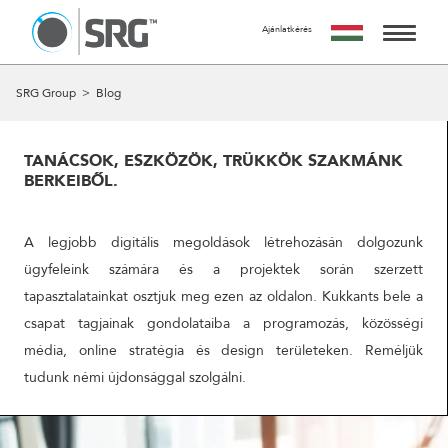
Ajánlatkérés
KÉRJ TŐLÜNK AJÁNLATOT
AZ AJÁNLATKÉRÉS INGYENES, NEM JÁR SEMMILYEN
SZOLGÁLTATÁSAINK
SRG Group
>
Blog
KÖTELEZETTSÉGGEL.
MIRE SZÁMÍTHATSZ A FORM KITÖLTÉSE UTÁN?
MUNKÁINK
24 ÓRÁN BELÜL FELVESSZÜK VELED A KAPCSOLATOT ÉS
TANÁCSOK, ESZKÖZÖK, TRÜKKÖK SZAKMÁNK
EGY IDŐPONTOT EGYEZTETÜNK VELED EGY SZEMÉLYES
BERKEIBŐL.
RÓLUNK
VAGY ONLINE TALÁLKOZÓRA, HOGY RÉSZLETESEN
MEGBESZÉLJÜK AZ AJÁNLATKÉRÉS TÁRGYÁT.
A CSAPAT
A legjobb digitális megoldások létrehozásán dolgozunk
A MEETING UTÁN TUDJUK ELKÉSZÍTENI AJÁNLATUNKAT
AMIT A MEGBESZÉLÉST KÖVETŐ 5 MUNKANAPON BELÜL
ügyfeleink számára és a projektek során szerzett
KAPCSOLAT
ELKÉSZÍTÜNK ÉS MEGKÜLDÜNK.
tapasztalatainkat osztjuk meg ezen az oldalon. Kukkants bele a
csapat tagjainak gondolataiba a programozás, közösségi
NÉV
média, online stratégia és design területeken. Reméljük
tudunk némi újdonsággal szolgálni.
EMAIL