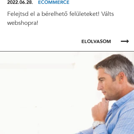
2022.06.28.
ECOMMERCE
Felejtsd el a bérelhető felületeket! Válts
24 ÓRÁN BELÜL FELVESSZÜK VELED A KAPCSOLATOT!*
webshopra!
*munkanapokon
ELOLVASOM
ELOLVASOM