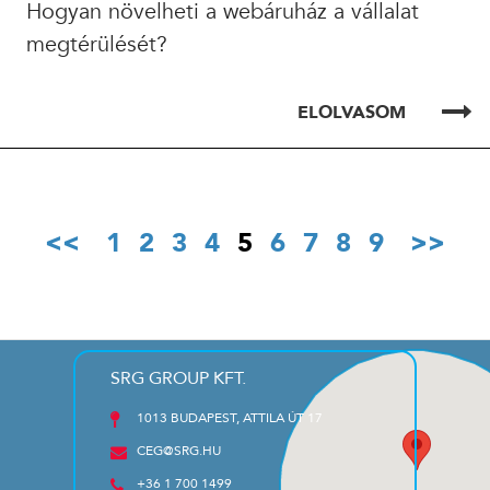
Hogyan növelheti a webáruház a vállalat
megtérülését?
ELOLVASOM
1
2
3
4
5
6
7
8
9
SRG GROUP KFT.
1013 BUDAPEST, ATTILA ÚT 17
CEG@SRG.HU
+36 1 700 1499