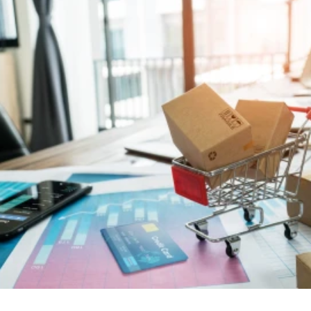
CÉGNÉV
TELEFONSZÁM
ELOLVASOM
ÜZENET
KÜLDÉS