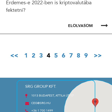
Érdemes-e 2022-ben is kriptovalutába
fektetni?
ELOLVASOM
1
2
3
4
5
6
7
8
9
SRG GROUP KFT.
1013 BUDAPEST, ATTILA ÚT 17
CEG@SRG.HU
+36 1 700 1499