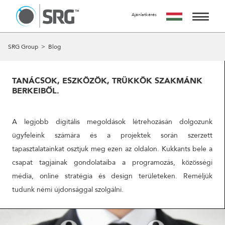
Ajánlatkérés
KÉRJ TŐLÜNK AJÁNLATOT
AZ AJÁNLATKÉRÉS INGYENES, NEM JÁR SEMMILYEN
SZOLGÁLTATÁSAINK
SRG Group
>
Blog
KÖTELEZETTSÉGGEL.
MIRE SZÁMÍTHATSZ A FORM KITÖLTÉSE UTÁN?
MUNKÁINK
24 ÓRÁN BELÜL FELVESSZÜK VELED A KAPCSOLATOT ÉS
TANÁCSOK, ESZKÖZÖK, TRÜKKÖK SZAKMÁNK
EGY IDŐPONTOT EGYEZTETÜNK VELED EGY SZEMÉLYES
BERKEIBŐL.
RÓLUNK
VAGY ONLINE TALÁLKOZÓRA, HOGY RÉSZLETESEN
MEGBESZÉLJÜK AZ AJÁNLATKÉRÉS TÁRGYÁT.
A CSAPAT
A legjobb digitális megoldások létrehozásán dolgozunk
A MEETING UTÁN TUDJUK ELKÉSZÍTENI AJÁNLATUNKAT
AMIT A MEGBESZÉLÉST KÖVETŐ 5 MUNKANAPON BELÜL
ügyfeleink számára és a projektek során szerzett
KAPCSOLAT
ELKÉSZÍTÜNK ÉS MEGKÜLDÜNK.
tapasztalatainkat osztjuk meg ezen az oldalon. Kukkants bele a
csapat tagjainak gondolataiba a programozás, közösségi
NÉV
média, online stratégia és design területeken. Reméljük
tudunk némi újdonsággal szolgálni.
EMAIL