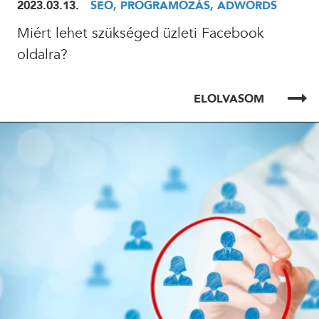
2023.03.13.
SEO, PROGRAMOZÁS, ADWORDS
Miért lehet szükséged üzleti Facebook
24 ÓRÁN BELÜL FELVESSZÜK VELED A KAPCSOLATOT!*
oldalra?
*munkanapokon
ELOLVASOM
ELOLVASOM