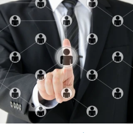
CÉGNÉV
TELEFONSZÁM
ELOLVASOM
ÜZENET
KÜLDÉS