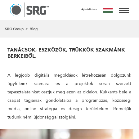
Ajánlatkérés
KÉRJ TŐLÜNK AJÁNLATOT
AZ AJÁNLATKÉRÉS INGYENES, NEM JÁR SEMMILYEN
SZOLGÁLTATÁSAINK
SRG Group
>
Blog
KÖTELEZETTSÉGGEL.
MIRE SZÁMÍTHATSZ A FORM KITÖLTÉSE UTÁN?
MUNKÁINK
24 ÓRÁN BELÜL FELVESSZÜK VELED A KAPCSOLATOT ÉS
TANÁCSOK, ESZKÖZÖK, TRÜKKÖK SZAKMÁNK
EGY IDŐPONTOT EGYEZTETÜNK VELED EGY SZEMÉLYES
BERKEIBŐL.
RÓLUNK
VAGY ONLINE TALÁLKOZÓRA, HOGY RÉSZLETESEN
MEGBESZÉLJÜK AZ AJÁNLATKÉRÉS TÁRGYÁT.
A CSAPAT
A legjobb digitális megoldások létrehozásán dolgozunk
A MEETING UTÁN TUDJUK ELKÉSZÍTENI AJÁNLATUNKAT
AMIT A MEGBESZÉLÉST KÖVETŐ 5 MUNKANAPON BELÜL
ügyfeleink számára és a projektek során szerzett
KAPCSOLAT
ELKÉSZÍTÜNK ÉS MEGKÜLDÜNK.
tapasztalatainkat osztjuk meg ezen az oldalon. Kukkants bele a
csapat tagjainak gondolataiba a programozás, közösségi
NÉV
média, online stratégia és design területeken. Reméljük
tudunk némi újdonsággal szolgálni.
EMAIL