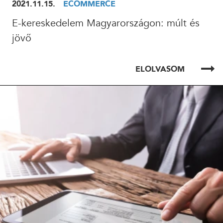
2021.11.15.
ECOMMERCE
E-kereskedelem Magyarországon: múlt és
24 ÓRÁN BELÜL FELVESSZÜK VELED A KAPCSOLATOT!*
jövő
*munkanapokon
ELOLVASOM
ELOLVASOM