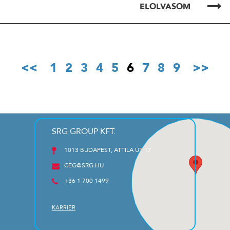
ELOLVASOM
1
2
3
4
5
6
7
8
9
SRG GROUP KFT.
1013 BUDAPEST, ATTILA ÚT 17
CEG@SRG.HU
+36 1 700 1499
KARRIER