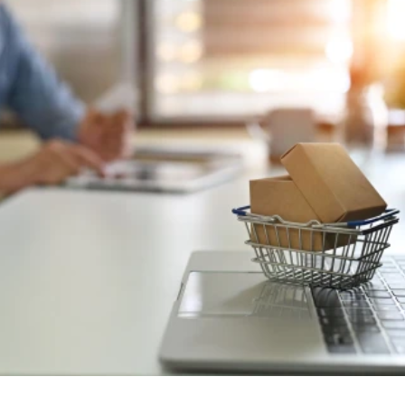
CÉGNÉV
TELEFONSZÁM
ELOLVASOM
ÜZENET
KÜLDÉS