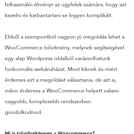
felhasználói élményt az ügyfelek számára, hogy azt
CÉGNÉV
kezelni és karbantartani se legyen komplikált.
TELEFONSZÁM
Ebből a szempontból nagyon jó megoldás lehet a
WooCommerce bővítmény, melynek segítségével
egy alap Wordpress oldalból varázsolhatunk
ÜZENET
funkcionális webáruházat. Most kiknek és miért
érdemes ezt a megoldást választania, de azt is,
mikor érdemes a WooCommerce helyett valami
nagyobb, komplexebb rendszerben
gondolkodnod.
Mi is tulajdonképpen a Woocommerce?
KÜLDÉS