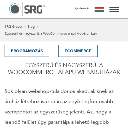
Ajánlatkérés
KÉRJ TŐLÜNK AJÁNLATOT
AZ AJÁNLATKÉRÉS INGYENES, NEM JÁR SEMMILYEN
SZOLGÁLTATÁSAINK
SRG Group
>
Blog
>
KÖTELEZETTSÉGGEL.
Egyszerű és nagyszerű: a WooCommerce alapú webáruházak
MIRE SZÁMÍTHATSZ A FORM KITÖLTÉSE UTÁN?
MUNKÁINK
24 ÓRÁN BELÜL FELVESSZÜK VELED A KAPCSOLATOT ÉS
EGY IDŐPONTOT EGYEZTETÜNK VELED EGY SZEMÉLYES
PROGRAMOZÁS
ECOMMERCE
RÓLUNK
VAGY ONLINE TALÁLKOZÓRA, HOGY RÉSZLETESEN
MEGBESZÉLJÜK AZ AJÁNLATKÉRÉS TÁRGYÁT.
EGYSZERŰ ÉS NAGYSZERŰ: A
A CSAPAT
A MEETING UTÁN TUDJUK ELKÉSZÍTENI AJÁNLATUNKAT
WOOCOMMERCE ALAPÚ WEBÁRUHÁZAK
AMIT A MEGBESZÉLÉST KÖVETŐ 5 MUNKANAPON BELÜL
KAPCSOLAT
ELKÉSZÍTÜNK ÉS MEGKÜLDÜNK.
Sok olyan webshop-tulajdonos akad, akiknek az
NÉV
áruház létrehozása során az egyik legfontosabb
szempontot az egyszerűség jelenti. Az, hogy a
EMAIL
leendő felület úgy garantálja a lehető legjobb