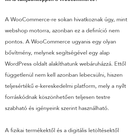
24 ÓRÁN BELÜL FELVESSZÜK VELED A KAPCSOLATOT!*
A WooCommerce-re sokan hivatkoznak úgy, mint
*munkanapokon
webshop motorra, azonban ez a definíció nem
pontos. A WooCommerce ugyanis egy olyan
bővítmény, melynek segítségével egy alap
WordPress oldalt alakíthatunk webáruházzá. Ettől
függetlenül nem kell azonban lebecsülni, hiszen
teljesértékű e-kereskedelmi platform, mely a nyílt
forráskódnak köszönhetően teljesen testre
szabható és igényeink szerint használható.
A fizikai termékektől és a digitális letöltésektől