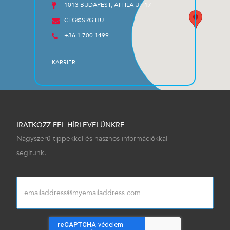
1013 BUDAPEST, ATTILA ÚT 17
CEG@SRG.HU
+36 1 700 1499
KARRIER
IRATKOZZ FEL HÍRLEVELÜNKRE
Nagyszerű tippekkel és hasznos információkkal
segítünk.