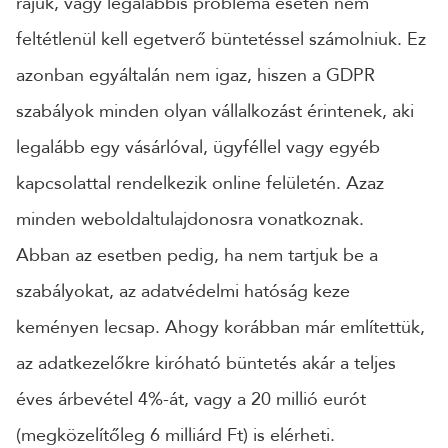
rájuk, vagy legalábbis probléma esetén nem
feltétlenül kell egetverő büntetéssel számolniuk. Ez
azonban egyáltalán nem igaz, hiszen a GDPR
szabályok minden olyan vállalkozást érintenek, aki
legalább egy vásárlóval, ügyféllel vagy egyéb
kapcsolattal rendelkezik online felületén. Azaz
minden weboldaltulajdonosra vonatkoznak.
Abban az esetben pedig, ha nem tartjuk be a
szabályokat, az adatvédelmi hatóság keze
keményen lecsap. Ahogy korábban már említettük,
az adatkezelőkre kiróható büntetés akár a teljes
éves árbevétel 4%-át, vagy a 20 millió eurót
(megközelítőleg 6 milliárd Ft) is elérheti.