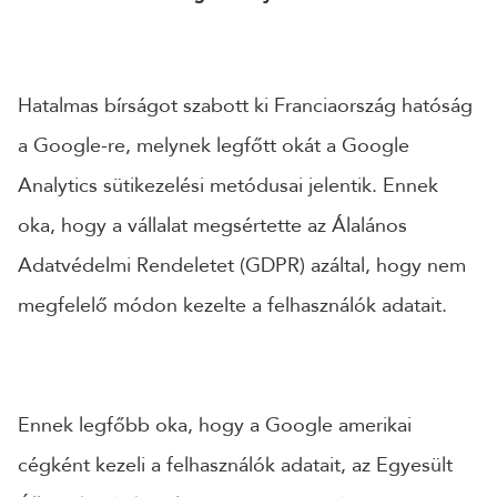
24 ÓRÁN BELÜL FELVESSZÜK VELED A KAPCSOLATOT!*
*munkanapokon
Hatalmas bírságot szabott ki Franciaország hatóság
a Google-re, melynek legfőtt okát a Google
Analytics sütikezelési metódusai jelentik. Ennek
oka, hogy a vállalat megsértette az Álalános
Adatvédelmi Rendeletet (GDPR) azáltal, hogy nem
megfelelő módon kezelte a felhasználók adatait.
Ennek legfőbb oka, hogy a Google amerikai
cégként kezeli a felhasználók adatait, az Egyesült