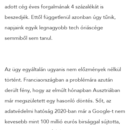
adott cég éves forgalmának 4 százalékát is
beszedjék. Ettől függetlenül azonban úgy tűnik,
napjaink egyik legnagyobb tech óriáscége
semmiből sem tanul.
Az ügy egyáltalán ugyanis nem előzmények nélkül
történt. Franciaországban a problémára azután
derült fény, hogy az elmúlt hónapban Ausztriában
már megszületett egy hasonló döntés. Sőt, az
adatvédelmi hatóság 2020-ban már a Google-t nem
kevesebb mint 100 millió eurós birsággal sújtotta,