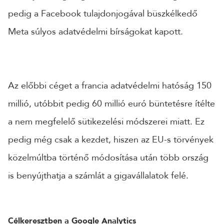
pedig a Facebook tulajdonjogával büszkélkedő
CÉGNÉV
Meta súlyos adatvédelmi bírságokat kapott.
TELEFONSZÁM
Az előbbi céget a francia adatvédelmi hatóság 150
ÜZENET
millió, utóbbit pedig 60 millió euró büntetésre ítélte
a nem megfelelő sütikezelési módszerei miatt. Ez
pedig még csak a kezdet, hiszen az EU-s törvények
közelmúltba történő módosítása után több ország
is benyújthatja a számlát a gigavállalatok felé.
Célkeresztben a Google Analytics
KÜLDÉS