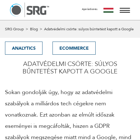
Ajánlatkérés
KÉRJ TŐLÜNK AJÁNLATOT
AZ AJÁNLATKÉRÉS INGYENES, NEM JÁR SEMMILYEN
SZOLGÁLTATÁSAINK
SRG Group
>
Blog
>
Adatvédelmi csörte: súlyos bűntetést kapott a Google
KÖTELEZETTSÉGGEL.
MIRE SZÁMÍTHATSZ A FORM KITÖLTÉSE UTÁN?
MUNKÁINK
24 ÓRÁN BELÜL FELVESSZÜK VELED A KAPCSOLATOT ÉS
ANALYTICS
ECOMMERCE
EGY IDŐPONTOT EGYEZTETÜNK VELED EGY SZEMÉLYES
RÓLUNK
VAGY ONLINE TALÁLKOZÓRA, HOGY RÉSZLETESEN
ADATVÉDELMI CSÖRTE: SÚLYOS
MEGBESZÉLJÜK AZ AJÁNLATKÉRÉS TÁRGYÁT.
BŰNTETÉST KAPOTT A GOOGLE
A CSAPAT
A MEETING UTÁN TUDJUK ELKÉSZÍTENI AJÁNLATUNKAT
AMIT A MEGBESZÉLÉST KÖVETŐ 5 MUNKANAPON BELÜL
KAPCSOLAT
ELKÉSZÍTÜNK ÉS MEGKÜLDÜNK.
Sokan gondolják úgy, hogy az adatvédelmi
szabályok a milliárdos tech cégekre nem
NÉV
vonatkoznak. Ezt azonban az elmúlt időszak
eseményei is megcáfolták, hiszen a GDPR
EMAIL
szabályok megszegése miatt mind a Google, mind