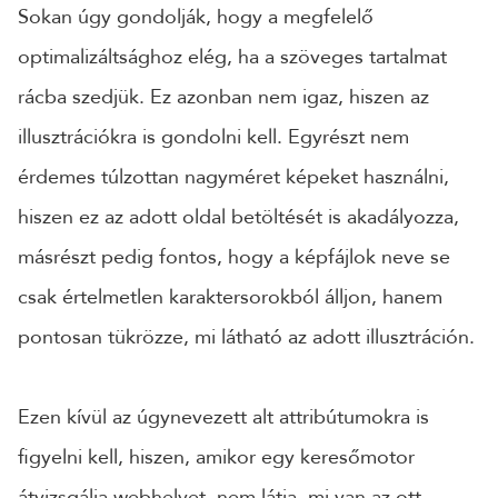
Sokan úgy gondolják, hogy a megfelelő
optimalizáltsághoz elég, ha a szöveges tartalmat
rácba szedjük. Ez azonban nem igaz, hiszen az
illusztrációkra is gondolni kell. Egyrészt nem
érdemes túlzottan nagyméret képeket használni,
hiszen ez az adott oldal betöltését is akadályozza,
másrészt pedig fontos, hogy a képfájlok neve se
csak értelmetlen karaktersorokból álljon, hanem
pontosan tükrözze, mi látható az adott illusztráción.
Ezen kívül az úgynevezett alt attribútumokra is
figyelni kell, hiszen, amikor egy keresőmotor
átvizsgálja webhelyet, nem látja, mi van az ott