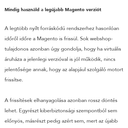
Mindig használd a legújabb Magento verziót
24 ÓRÁN BELÜL FELVESSZÜK VELED A KAPCSOLATOT!*
*munkanapokon
A legtöbb nyílt forráskódú rendszerhez hasonlóan
időről időre a Magento is frissül. Sok webshop-
tulajdonos azonban úgy gondolja, hogy ha virtuális
áruháza a jelenlegi verzióval is jól működik, nincs
jelentősége annak, hogy az alapjául szolgáló motort
frissítse.
A frissítések elhanyagolása azonban rossz döntés
lehet. Egyrészt kiberbiztonsági szempontból sem
előnyös, másrészt pedig azért sem, mert az újabb