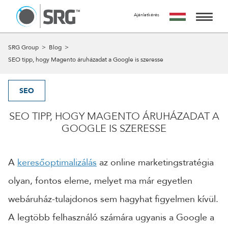
Ajánlatkérés
KÉRJ TŐLÜNK AJÁNLATOT
AZ AJÁNLATKÉRÉS INGYENES, NEM JÁR SEMMILYEN
SZOLGÁLTATÁSAINK
SRG Group
>
Blog
>
KÖTELEZETTSÉGGEL.
SEO tipp, hogy Magento áruházadat a Google is szeresse
MIRE SZÁMÍTHATSZ A FORM KITÖLTÉSE UTÁN?
MUNKÁINK
24 ÓRÁN BELÜL FELVESSZÜK VELED A KAPCSOLATOT ÉS
EGY IDŐPONTOT EGYEZTETÜNK VELED EGY SZEMÉLYES
SEO
RÓLUNK
VAGY ONLINE TALÁLKOZÓRA, HOGY RÉSZLETESEN
MEGBESZÉLJÜK AZ AJÁNLATKÉRÉS TÁRGYÁT.
SEO TIPP, HOGY MAGENTO ÁRUHÁZADAT A
A CSAPAT
A MEETING UTÁN TUDJUK ELKÉSZÍTENI AJÁNLATUNKAT
GOOGLE IS SZERESSE
AMIT A MEGBESZÉLÉST KÖVETŐ 5 MUNKANAPON BELÜL
KAPCSOLAT
ELKÉSZÍTÜNK ÉS MEGKÜLDÜNK.
A
keresőoptimalizálás
az online marketingstratégia
NÉV
olyan, fontos eleme, melyet ma már egyetlen
webáruház-tulajdonos sem hagyhat figyelmen kívül.
EMAIL
A legtöbb felhasználó számára ugyanis a Google a