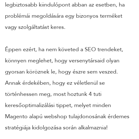
legbiztosabb kiindulópont abban az esetben, ha
CÉGNÉV
problémái megoldására egy bizonyos terméket
vagy szolgáltatást keres.
TELEFONSZÁM
Éppen ezért, ha nem követed a SEO trendeket,
könnyen meglehet, hogy versenytársaid olyan
ÜZENET
gyorsan köröznek le, hogy észre sem veszed.
Annak érdekében, hogy ez véletlenül se
történhessen meg, most hoztunk 4 tuti
keresőoptimalizálási tippet, melyet minden
Magento alapú webshop tulajdonosának érdemes
stratégiája kidolgozása során alkalmaznia!
KÜLDÉS