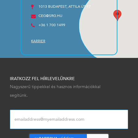
1013 BUDAPEST, ATTILA ÚT 17
CEG@SRG.HU
+36 1 700 1499
KARRIER
IRATKOZZ FEL HÍRLEVELÜNKRE
Nagyszerű tippekkel és hasznos információkkal
segítünk.