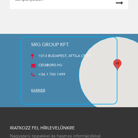
SRG GROUP KFT.
1013 BUDAPEST, ATTILA ÚT 17
CEG@SRG.HU
+36 1 700 1499
KARRIER
IRATKOZZ FEL HÍRLEVELÜNKRE
Nagyszerű tippekkel és hasznos információkkal