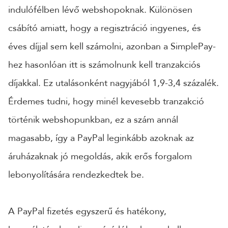
indulófélben lévő webshopoknak. Különösen
csábító amiatt, hogy a regisztráció ingyenes, és
éves díjjal sem kell számolni, azonban a SimplePay-
hez hasonlóan itt is számolnunk kell tranzakciós
díjakkal. Ez utalásonként nagyjából 1,9-3,4 százalék.
Érdemes tudni, hogy minél kevesebb tranzakció
történik webshopunkban, ez a szám annál
magasabb, így a PayPal leginkább azoknak az
áruházaknak jó megoldás, akik erős forgalom
lebonyolítására rendezkedtek be.
A PayPal fizetés egyszerű és hatékony,