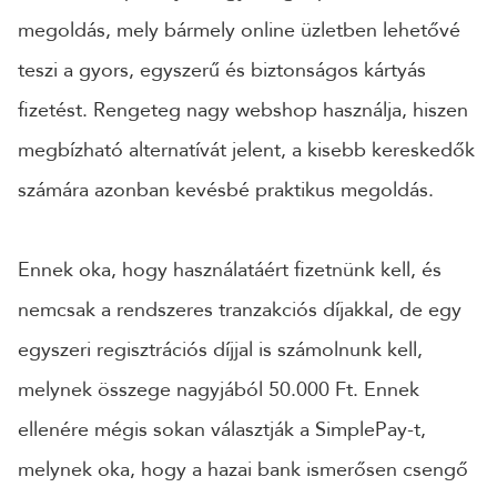
megoldás, mely bármely online üzletben lehetővé
24 ÓRÁN BELÜL FELVESSZÜK VELED A KAPCSOLATOT!*
teszi a gyors, egyszerű és biztonságos kártyás
*munkanapokon
fizetést. Rengeteg nagy webshop használja, hiszen
megbízható alternatívát jelent, a kisebb kereskedők
számára azonban kevésbé praktikus megoldás.
Ennek oka, hogy használatáért fizetnünk kell, és
nemcsak a rendszeres tranzakciós díjakkal, de egy
egyszeri regisztrációs díjjal is számolnunk kell,
melynek összege nagyjából 50.000 Ft. Ennek
ellenére mégis sokan választják a SimplePay-t,
melynek oka, hogy a hazai bank ismerősen csengő