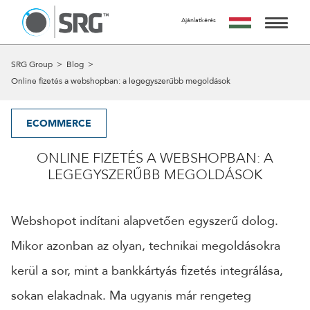
Ajánlatkérés
KÉRJ TŐLÜNK AJÁNLATOT
AZ AJÁNLATKÉRÉS INGYENES, NEM JÁR SEMMILYEN
SZOLGÁLTATÁSAINK
SRG Group
>
Blog
>
KÖTELEZETTSÉGGEL.
Online fizetés a webshopban: a legegyszerűbb megoldások
MIRE SZÁMÍTHATSZ A FORM KITÖLTÉSE UTÁN?
MUNKÁINK
24 ÓRÁN BELÜL FELVESSZÜK VELED A KAPCSOLATOT ÉS
EGY IDŐPONTOT EGYEZTETÜNK VELED EGY SZEMÉLYES
ECOMMERCE
RÓLUNK
VAGY ONLINE TALÁLKOZÓRA, HOGY RÉSZLETESEN
MEGBESZÉLJÜK AZ AJÁNLATKÉRÉS TÁRGYÁT.
ONLINE FIZETÉS A WEBSHOPBAN: A
A CSAPAT
A MEETING UTÁN TUDJUK ELKÉSZÍTENI AJÁNLATUNKAT
LEGEGYSZERŰBB MEGOLDÁSOK
AMIT A MEGBESZÉLÉST KÖVETŐ 5 MUNKANAPON BELÜL
KAPCSOLAT
ELKÉSZÍTÜNK ÉS MEGKÜLDÜNK.
Webshopot indítani alapvetően egyszerű dolog.
NÉV
Mikor azonban az olyan, technikai megoldásokra
kerül a sor, mint a bankkártyás fizetés integrálása,
EMAIL
sokan elakadnak. Ma ugyanis már rengeteg