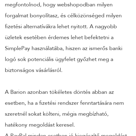
megfontolnod, hogy webshopodban milyen
forgalmat bonyolítasz, és célközönséged milyen
fizetési alternatívákra lehet nyitott. A nagyobb
üzletek esetében érdemes lehet befektetni a
SimplePay használatába, hiszen az ismerős banki
logó sok potenciális ügyfelet győzhet meg a
biztonságos vásárlásról.
A Barion azonban tökéletes döntés abban az
esetben, ha a fizetési rendszer fenntartására nem
szeretnél sokat költeni, mégis megbízható,
hatékony megoldást keresel.
A PayPal minden esetben jó kiegészítő megoldást