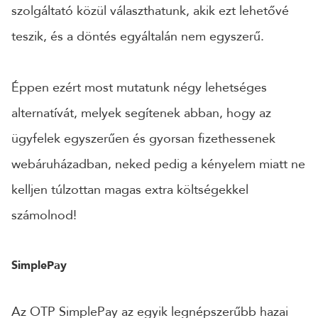
szolgáltató közül választhatunk, akik ezt lehetővé
CÉGNÉV
teszik, és a döntés egyáltalán nem egyszerű.
TELEFONSZÁM
Éppen ezért most mutatunk négy lehetséges
alternatívát, melyek segítenek abban, hogy az
ügyfelek egyszerűen és gyorsan fizethessenek
ÜZENET
webáruházadban, neked pedig a kényelem miatt ne
kelljen túlzottan magas extra költségekkel
számolnod!
SimplePay
Az OTP SimplePay az egyik legnépszerűbb hazai
KÜLDÉS