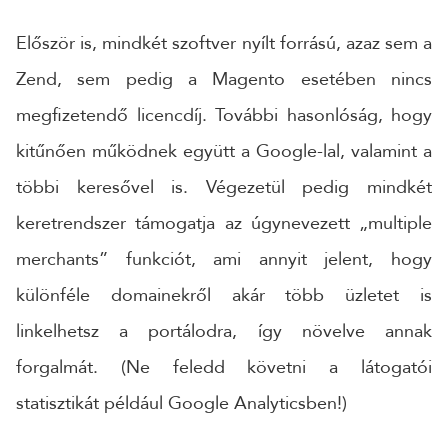
Először is, mindkét szoftver nyílt forrású, azaz sem a
24 ÓRÁN BELÜL FELVESSZÜK VELED A KAPCSOLATOT!*
*munkanapokon
Zend, sem pedig a Magento esetében nincs
megfizetendő licencdíj. További hasonlóság, hogy
kitűnően működnek együtt a Google-lal, valamint a
többi keresővel is. Végezetül pedig mindkét
keretrendszer támogatja az úgynevezett „multiple
merchants” funkciót, ami annyit jelent, hogy
különféle domainekről akár több üzletet is
linkelhetsz a portálodra, így növelve annak
forgalmát. (Ne feledd követni a látogatói
statisztikát például Google Analyticsben!)