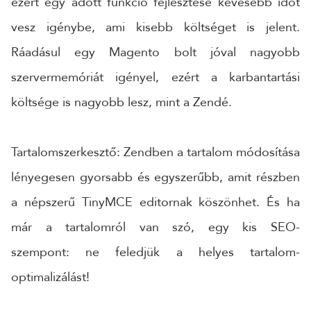
ezért egy adott funkció fejlesztése kevesebb időt
vesz igénybe, ami kisebb költséget is jelent.
Ráadásul egy Magento bolt jóval nagyobb
szervermemóriát igényel, ezért a karbantartási
költsége is nagyobb lesz, mint a Zendé.
Tartalomszerkesztő: Zendben a tartalom módosítása
lényegesen gyorsabb és egyszerűbb, amit részben
a népszerű TinyMCE editornak köszönhet. És ha
már a tartalomról van szó, egy kis SEO-
szempont: ne feledjük a helyes tartalom-
optimalizálást!