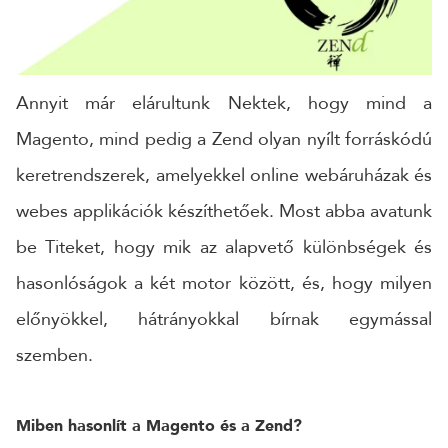
CÉGNÉV
Annyit már elárultunk Nektek, hogy mind a
TELEFONSZÁM
Magento, mind pedig a Zend olyan nyílt forráskódú
keretrendszerek, amelyekkel online webáruházak és
ÜZENET
webes applikációk készíthetőek. Most abba avatunk
be Titeket, hogy mik az alapvető különbségek és
hasonlóságok a két motor között, és, hogy milyen
előnyökkel, hátrányokkal bírnak egymással
szemben.
Miben hasonlít a Magento és a Zend?
KÜLDÉS