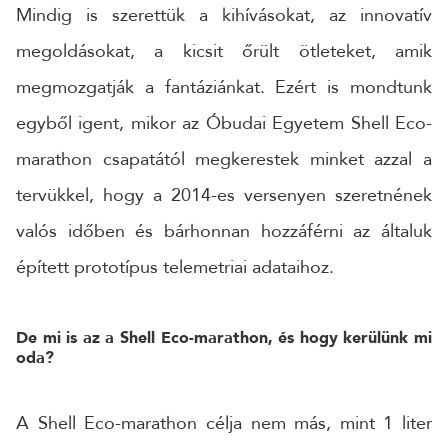
Mindig is szerettük a kihívásokat, az innovatív
megoldásokat, a kicsit őrült ötleteket, amik
24 ÓRÁN BELÜL FELVESSZÜK VELED A KAPCSOLATOT!*
*munkanapokon
megmozgatják a fantáziánkat. Ezért is mondtunk
egyből igent, mikor az Óbudai Egyetem Shell Eco-
marathon csapatától megkerestek minket azzal a
tervükkel, hogy a 2014-es versenyen szeretnének
valós időben és bárhonnan hozzáférni az általuk
épített prototípus telemetriai adataihoz.
De mi is az a Shell Eco-marathon, és hogy kerülünk mi
oda?
A Shell Eco-marathon célja nem más, mint 1 liter