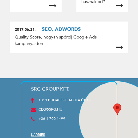
használnod?
SEO, ADWORDS
2017.06.21.
Quality Score, hogyan spórolj Google Ads
kampányaidon
SRG GROUP KFT.
1013 BUDAPEST, ATTILA ÚT 17
CEG@SRG.HU
+36 1 700 1499
KARRIER