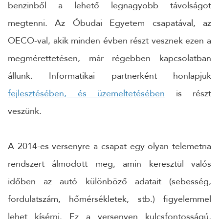
benzinből a lehető legnagyobb távolságot
megtenni. Az Óbudai Egyetem csapatával, az
OECO-val, akik minden évben részt vesznek ezen a
megmérettetésen, már régebben kapcsolatban
állunk. Informatikai partnerként honlapjuk
fejlesztésében, és üzemeltetésében
is részt
veszünk.
A 2014-es versenyre a csapat egy olyan telemetria
rendszert álmodott meg, amin keresztül valós
időben az autó különböző adatait (sebesség,
fordulatszám, hőmérsékletek, stb.) figyelemmel
lehet kísérni. Ez a versenyen kulcsfontosságú,