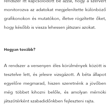
rendszer itt kapcsolódott be azzal, hogy a szervert
monitorozva az adatokat megjelenítette különböző
grafikonokon és mutatókon, illetve rögzítette őket,
hogy később is vissza lehessen játszani azokat.
Hogyan tovább?
A rendszer a versenyen éles körülmények között is
tesztelve lett, és jelesre vizsgázott. A béta állapot
egyelőre megmarad, hiszen szeretnénk a jövőben
még többet kihozni belőle, és amolyan mérnöki
játszótérként szabadidőnkben fejleszteni rajta.