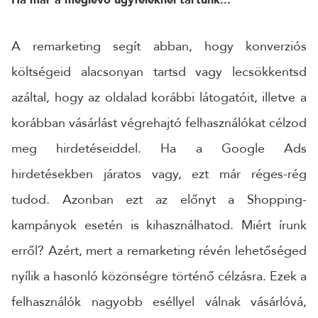
Ha már a meglévő ügyfeleknél tartunk...
A remarketing segít abban, hogy konverziós
költségeid alacsonyan tartsd vagy lecsökkentsd
azáltal, hogy az oldalad korábbi látogatóit, illetve a
korábban vásárlást végrehajtó felhasználókat célzod
meg hirdetéseiddel. Ha a Google Ads
hirdetésekben járatos vagy, ezt már réges-rég
tudod. Azonban ezt az előnyt a Shopping-
kampányok esetén is kihasználhatod. Miért írunk
erről? Azért, mert a remarketing révén lehetőséged
nyílik a hasonló közönségre történő célzásra. Ezek a
felhasználók nagyobb eséllyel válnak vásárlóvá,