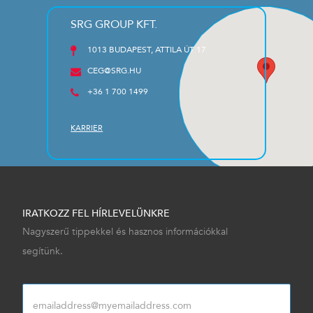
SRG GROUP KFT.
1013 BUDAPEST, ATTILA ÚT 17
CEG@SRG.HU
+36 1 700 1499
KARRIER
IRATKOZZ FEL HÍRLEVELÜNKRE
Nagyszerű tippekkel és hasznos információkkal
segítünk.