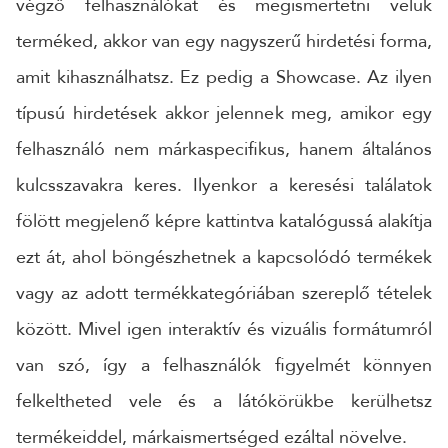
végző felhasználókat és megismertetni velük
terméked, akkor van egy nagyszerű hirdetési forma,
amit kihasználhatsz. Ez pedig a Showcase. Az ilyen
típusú hirdetések akkor jelennek meg, amikor egy
felhasználó nem márkaspecifikus, hanem általános
kulcsszavakra keres. Ilyenkor a keresési találatok
fölött megjelenő képre kattintva katalógussá alakítja
ezt át, ahol böngészhetnek a kapcsolódó termékek
vagy az adott termékkategóriában szereplő tételek
között. Mivel igen interaktív és vizuális formátumról
van szó, így a felhasználók figyelmét könnyen
felkeltheted vele és a látókörükbe kerülhetsz
termékeiddel, márkaismertséged ezáltal növelve.