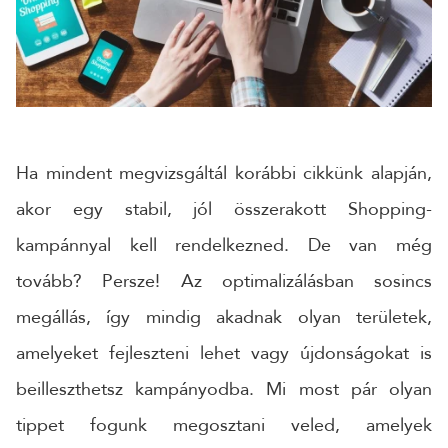
CÉGNÉV
TELEFONSZÁM
Ha mindent megvizsgáltál korábbi cikkünk alapján,
ÜZENET
akor egy stabil, jól összerakott Shopping-
kampánnyal kell rendelkezned. De van még
tovább? Persze! Az optimalizálásban sosincs
megállás, így mindig akadnak olyan területek,
amelyeket fejleszteni lehet vagy újdonságokat is
beilleszthetsz kampányodba. Mi most pár olyan
tippet fogunk megosztani veled, amelyek
KÜLDÉS