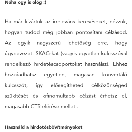
Néha egy is elég :)
Ha már kizártuk az irreleváns kereséseket, nézzük,
hogyan tudod még jobban pontosítani célzásod.
Az egyik nagyszerű lehetőség erre, hogy
úgynevezett SKAG-kat (vagyis egyetlen kulcsszóval
rendelkező hirdetéscsoportokat használsz). Ehhez
hozzáadhatsz egyetlen, magasan konvertáló
kulcsszót, így elősegítheted célközönséged
szűkítését és kifinomultabb célzást érhetsz el,
magasabb CTR elérése mellett.
Használd a hirdetésbővítményeket