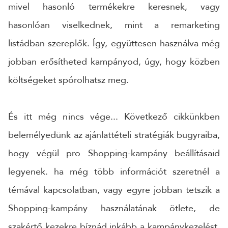
mivel hasonló termékekre keresnek, vagy
hasonlóan viselkednek, mint a remarketing
listádban szereplők. Így, együttesen használva még
jobban erősítheted kampányod, úgy, hogy közben
költségeket spórolhatsz meg.
És itt még nincs vége... Következő cikkünkben
belemélyedünk az ajánlattételi stratégiák bugyraiba,
hogy végül pro Shopping-kampány beállításaid
legyenek. ha még több információt szeretnél a
témával kapcsolatban, vagy egyre jobban tetszik a
Shopping-kampány használatának ötlete, de
szakértő kezekre bíznád inkább a kampánykezelést,