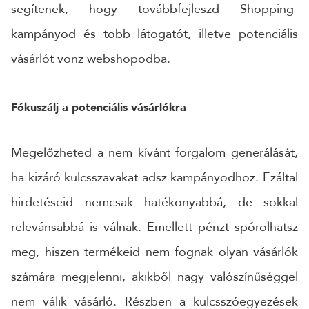
segítenek, hogy továbbfejleszd Shopping-
kampányod és több látogatót, illetve potenciális
24 ÓRÁN BELÜL FELVESSZÜK VELED A KAPCSOLATOT!*
*munkanapokon
vásárlót vonz webshopodba.
Fókuszálj a potenciális vásárlókra
Megelőzheted a nem kívánt forgalom generálását,
ha kizáró kulcsszavakat adsz kampányodhoz. Ezáltal
hirdetéseid nemcsak hatékonyabbá, de sokkal
relevánsabbá is válnak. Emellett pénzt spórolhatsz
meg, hiszen termékeid nem fognak olyan vásárlók
számára megjelenni, akikből nagy valószínűséggel
nem válik vásárló. Részben a kulcsszóegyezések