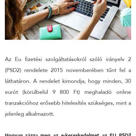
CÉGNÉV
TELEFONSZÁM
ÜZENET
Az Eu fizetési szolgáltatásokról szóló irányelv 2
(PSD2) rendelete 2015 novemberében tűnt fel a
láthatáron. A rendelet kimondja, hogy minden, 30
eurót (körülbelül 9 800 Ft) meghaladó online
tranzakcióhoz erősebb hitelesítés szükséges, mint a
jelenleg alkalmazott.
Hogyan rázza meg az e-kereskedelmet az EU PSD2
KÜLDÉS