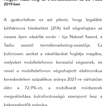
2019-ben
24 ÓRÁN BELÜL FELVESSZÜK VELED A KAPCSOLATOT!*
*munkanapokon
A gyakorlatban ez azt jelenti, hogy legalább
kétfaktoros hitelesítést (2FA) kell végrehajtani az
összes ilyen vásárlás során – írja Nabeel Saeed, a
Twilio vezető termékmarketing-vezetője. Ez
különösen azokat a vásárlásokat foglalja magába,
melyeket mobiltelefonon keresztül végeznek, és
mivel a mobiltelefonon végrehajtott elektronikus
kereskedelem százalékos aránya 2021-re várhatóan
eléri a 72,9%-ot, a mobilbarát módszerek
megvalósítása kulcsfontosságú szempont lesz a
kiskereskedők számára.