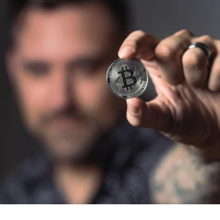
CÉGNÉV
TELEFONSZÁM
ELOLVASOM
ÜZENET
KÜLDÉS