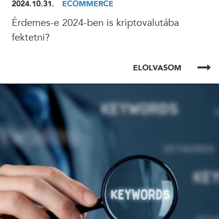
2024.10.31.
ECOMMERCE
Érdemes-e 2024-ben is kriptovalutába
24 ÓRÁN BELÜL FELVESSZÜK VELED A KAPCSOLATOT!*
fektetni?
*munkanapokon
ELOLVASOM
ELOLVASOM