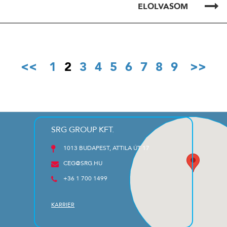
ELOLVASOM
1
2
3
4
5
6
7
8
9
SRG GROUP KFT.
1013 BUDAPEST, ATTILA ÚT 17
CEG@SRG.HU
+36 1 700 1499
KARRIER