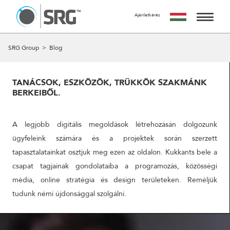
Ajánlatkérés
KÉRJ TŐLÜNK AJÁNLATOT
AZ AJÁNLATKÉRÉS INGYENES, NEM JÁR SEMMILYEN
SZOLGÁLTATÁSAINK
SRG Group
>
Blog
KÖTELEZETTSÉGGEL.
MIRE SZÁMÍTHATSZ A FORM KITÖLTÉSE UTÁN?
MUNKÁINK
24 ÓRÁN BELÜL FELVESSZÜK VELED A KAPCSOLATOT ÉS
TANÁCSOK, ESZKÖZÖK, TRÜKKÖK SZAKMÁNK
EGY IDŐPONTOT EGYEZTETÜNK VELED EGY SZEMÉLYES
BERKEIBŐL.
RÓLUNK
VAGY ONLINE TALÁLKOZÓRA, HOGY RÉSZLETESEN
MEGBESZÉLJÜK AZ AJÁNLATKÉRÉS TÁRGYÁT.
A CSAPAT
A legjobb digitális megoldások létrehozásán dolgozunk
A MEETING UTÁN TUDJUK ELKÉSZÍTENI AJÁNLATUNKAT
AMIT A MEGBESZÉLÉST KÖVETŐ 5 MUNKANAPON BELÜL
ügyfeleink számára és a projektek során szerzett
KAPCSOLAT
ELKÉSZÍTÜNK ÉS MEGKÜLDÜNK.
tapasztalatainkat osztjuk meg ezen az oldalon. Kukkants bele a
csapat tagjainak gondolataiba a programozás, közösségi
NÉV
média, online stratégia és design területeken. Reméljük
tudunk némi újdonsággal szolgálni.
EMAIL