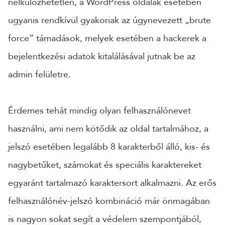
nélkülözhetetlen, a WordPress oldalak esetében
ugyanis rendkívül gyakoriak az úgynevezett „brute
force” támadások, melyek esetében a hackerek a
bejelentkezési adatok kitalálásával jutnak be az
admin felületre.
Érdemes tehát mindig olyan felhasználónevet
használni, ami nem kötődik az oldal tartalmához, a
jelszó esetében legalább 8 karakterből álló, kis- és
nagybetűket, számokat és speciális karaktereket
egyaránt tartalmazó karaktersort alkalmazni. Az erős
felhasználónév-jelszó kombináció már önmagában
is nagyon sokat segít a védelem szempontjából,