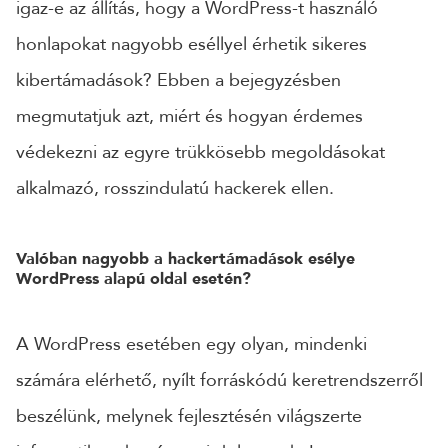
igaz-e az állítás, hogy a WordPress-t használó
honlapokat nagyobb eséllyel érhetik sikeres
24 ÓRÁN BELÜL FELVESSZÜK VELED A KAPCSOLATOT!*
*munkanapokon
kibertámadások? Ebben a bejegyzésben
megmutatjuk azt, miért és hogyan érdemes
védekezni az egyre trükkösebb megoldásokat
alkalmazó, rosszindulatú hackerek ellen.
Valóban nagyobb a hackertámadások esélye
WordPress alapú oldal esetén?
A WordPress esetében egy olyan, mindenki
számára elérhető, nyílt forráskódú keretrendszerről
beszélünk, melynek fejlesztésén világszerte