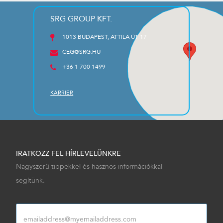
SRG GROUP KFT.
1013 BUDAPEST, ATTILA ÚT 17
CEG@SRG.HU
+36 1 700 1499
KARRIER
IRATKOZZ FEL HÍRLEVELÜNKRE
Nagyszerű tippekkel és hasznos információkkal
segítünk.