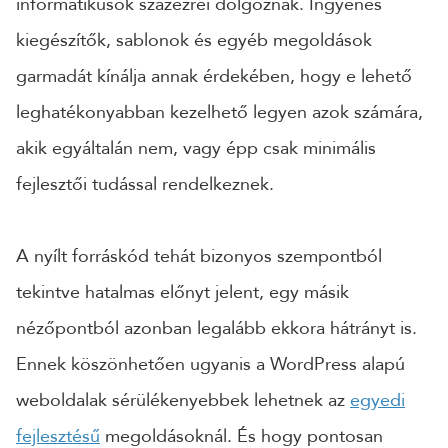
informatikusok százezrei dolgoznak. Ingyenes
kiegészítők, sablonok és egyéb megoldások
garmadát kínálja annak érdekében, hogy e lehető
leghatékonyabban kezelhető legyen azok számára,
akik egyáltalán nem, vagy épp csak minimális
fejlesztői tudással rendelkeznek.
A nyílt forráskód tehát bizonyos szempontból
tekintve hatalmas előnyt jelent, egy másik
nézőpontból azonban legalább ekkora hátrányt is.
Ennek köszönhetően ugyanis a WordPress alapú
weboldalak sérülékenyebbek lehetnek az
egyedi
fejlesztésű
megoldásoknál. És hogy pontosan