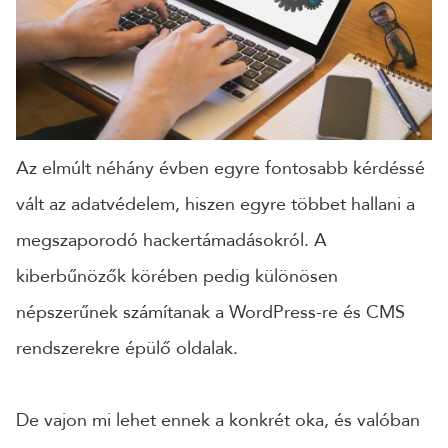
CÉGNÉV
TELEFONSZÁM
Az elmúlt néhány évben egyre fontosabb kérdéssé
ÜZENET
vált az adatvédelem, hiszen egyre többet hallani a
megszaporodó hackertámadásokról. A
kiberbűnözők körében pedig különösen
népszerűnek számítanak a WordPress-re és CMS
rendszerekre épülő oldalak.
De vajon mi lehet ennek a konkrét oka, és valóban
KÜLDÉS