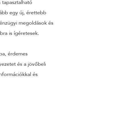
n tapasztalható
ább egy új, érettebb
t pénzügyi megoldások és
bra is ígéretesek.
kba, érdemes
yezetet és a jövőbeli
információkkal és