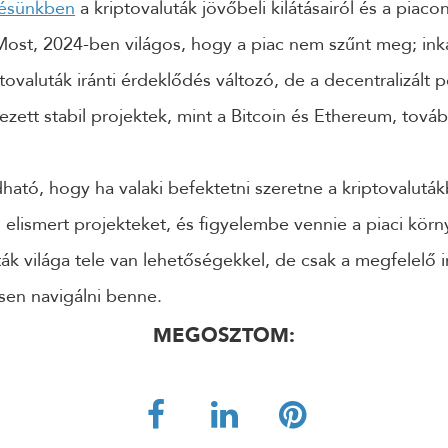
zésünkben
a kriptovaluták jövőbeli kilátásairól és a piaco
 Most, 2024-ben világos, hogy a piac nem szűnt meg; ink
ptovaluták iránti érdeklődés változó, de a decentralizál
ezett stabil projektek, mint a Bitcoin és Ethereum, továb
tó, hogy ha valaki befektetni szeretne a kriptovalutá
 elismert projekteket, és figyelembe vennie a piaci körn
ták világa tele van lehetőségekkel, de csak a megfelelő 
esen navigálni benne.
MEGOSZTOM: