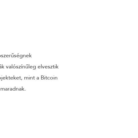
pszerűségnek
 valószínűleg elvesztik
ekteket, mint a Bitcoin
nnmaradnak.