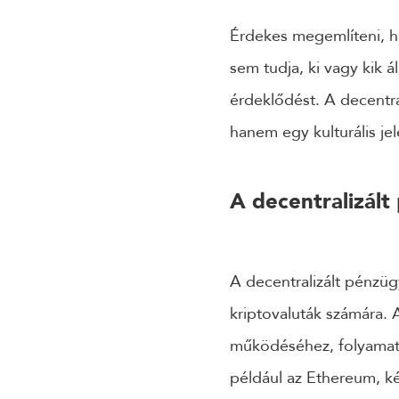
Érdekes megemlíteni, ho
sem tudja, ki vagy kik á
érdeklődést. A decentra
hanem egy kulturális je
A decentralizált
A decentralizált pénzüg
kriptovaluták számára. 
működéséhez, folyamato
például az Ethereum, ké