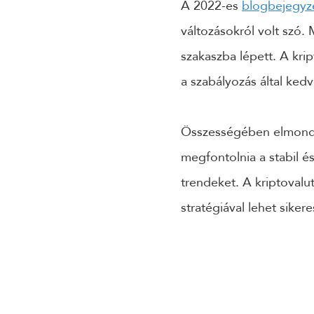
A 2022-es
blogbejegy
változásokról volt szó.
szakaszba lépett. A kri
a szabályozás által kedv
Összességében elmondha
megfontolnia a stabil és
trendeket. A kriptovalu
stratégiával lehet siker