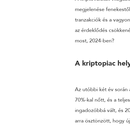
megjelenése fenekestől 
tranzakciók és a vagyon
az érdeklődés csökkené
most, 2024-ben?
A kriptopiac he
Az utóbbi két év során 
70%-kal nőtt, és a telje
ingadozóbbá vált, és 2
arra ösztönzött, hogy ú