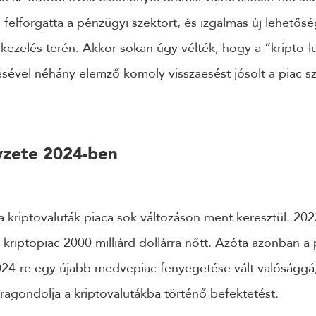
felforgatta a pénzügyi szektort, és izgalmas új lehetőség
kezelés terén. Akkor sokan úgy vélték, hogy a “kripto-lu
KÜLDÉS
sével néhány elemző komoly visszaesést jósolt a piac sz
24 ÓRÁN BELÜL FELVESSZÜK VELED A KAPCSOLATOT!*
*munkanapokon
lyzete 2024-ben
a kriptovaluták piaca sok változáson ment keresztül. 202
s kriptopiac 2000 milliárd dollárra nőtt. Azóta azonban a 
024-re egy újabb medvepiac fenyegetése vált valósággá
jragondolja a kriptovalutákba történő befektetést.