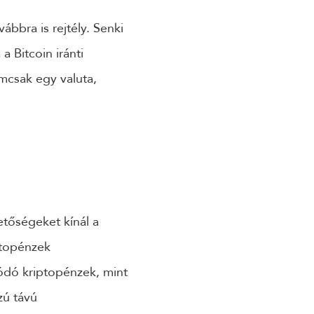
bbra is rejtély. Senki
a Bitcoin iránti
emcsak egy valuta,
etőségeket kínál a
ptopénzek
ódó kriptopénzek, mint
zú távú