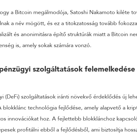
gy a Bitcoin megálmodója, Satoshi Nakamoto kiléte tová
llnak a név mögött, és ez a titokzatosság tovább fokozza 
lizált és anonimitásra építő struktúrák miatt a Bitcoin n
lenség is, amely sokak számára vonzó.
 pénzügyi szolgáltatások felemelkedése
yi (DeFi) szolgáltatások iránti növekvő érdeklődés új leh
A blokklánc technológia fejlődése, amely alapvető a kri
s innovációkat hoz. A fejlettebb blokklánchoz kapcsol
pesek profitálni ebből a fejlődésből, ami biztosítja hoss