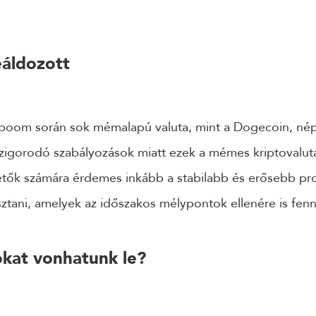
áldozott
-boom során sok mémalapú valuta, mint a Dogecoin, né
zigorodó szabályozások miatt ezek a mémes kriptovaluták
tők számára érdemes inkább a stabilabb és erősebb proj
sztani, amelyek az időszakos mélypontok ellenére is fe
okat vonhatunk le?