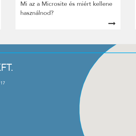
Mi az a Microsite és miért kellene
használnod?
FT.
 17