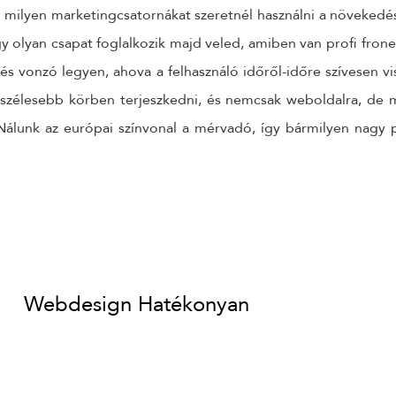
ogy milyen marketingcsatornákat szeretnél használni a növeke
gy olyan csapat foglalkozik majd veled, amiben van profi fron
 és vonzó legyen, ahova a felhasználó időről-időre szívesen vi
 szélesebb körben terjeszkedni, és nemcsak weboldalra, de m
Nálunk az európai színvonal a mérvadó, így bármilyen nagy p
Webdesign Hatékonyan