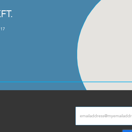
FT.
 17