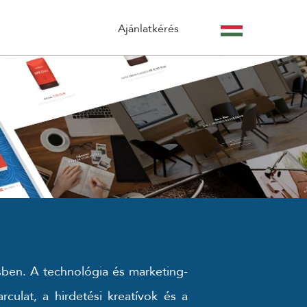
OT
Ajánlatkérés
GEL.
Kreatív Design
EMÉLYES VAGY ONLINE TALÁLKOZÓRA,
Weboldal design
 AJÁNLATUNKAT AMIT A MEGBESZÉLÉST
Mobil design
ng
Arculattervezés
ET
sben. A technológia és marketing-
culat, a hirdetési kreatívok és a