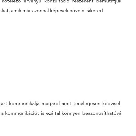
 kötelező érvényű konzultáció részeként bemutatjuk
kat, amik már azonnal képesek növelni sikered.
y azt kommunikálja magáról amit ténylegesen képvisel.
s a kommunikációt is ezáltal könnyen beazonosíthatóvá