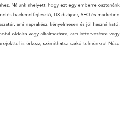
déshez. Nálunk ahelyett, hogy ezt egy emberre osztanánk
end és backend fejlesztő, UX dizájner, SEO és marketing
sszatér, ami naprakész, kényelmesen és jól használható.
obil oldalra vagy alkalmazásra, arculattervezésre vagy
rojekttel is érkezz, számíthatsz szakértelmünkre! Nézd