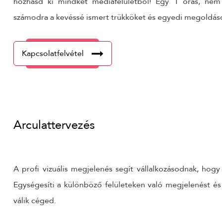
hozhasd ki mindkét médiafelületből! Egy 1 órás, nem
számodra a kevéssé ismert trükköket és egyedi megoldáso
Kapcsolatfelvétel
Arculattervezés
A profi vizuális megjelenés segít vállalkozásodnak, hog
Egységesíti a különböző felületeken való megjelenést é
válik céged.