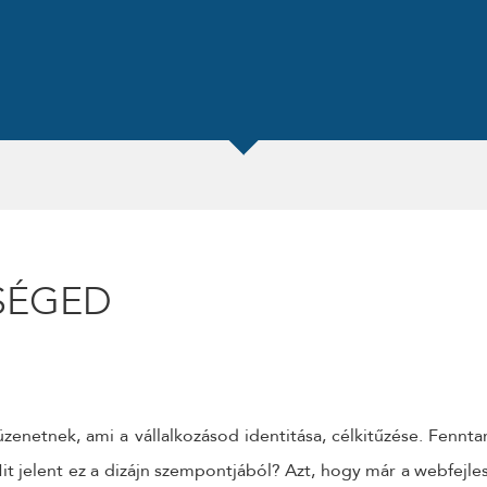
KÜLDÉS
24 ÓRÁN BELÜL FELVESSZÜK VELED A KAPCSOLATOT!*
*munkanapokon
SÉGED
üzenetnek, ami a vállalkozásod identitása, célkitűzése. Fenn
it jelent ez a dizájn szempontjából? Azt, hogy már a webfejl