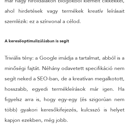
már nagy híroldalakon blogokból kiemelt cikkekkel,
ahol hirdetések vagy termékek kreatív leírásait
szemlézik: ez a színvonal a célod.
A keresőoptimalizálásban is segít
Triviális tény: a Google imádja a tartalmat, abból is a
minőségi fajtát. Néhány odavetett specifikáció nem
segít neked a SEO-ban, de a kreatívan megalkotott,
hosszabb, egyedi termékleírások már igen. Ha
figyelsz arra is, hogy egy-egy (és szigorúan nem
több) gyakori keresőkifejezés, kulcsszó is helyet
kapjon ezekben, még jobb.