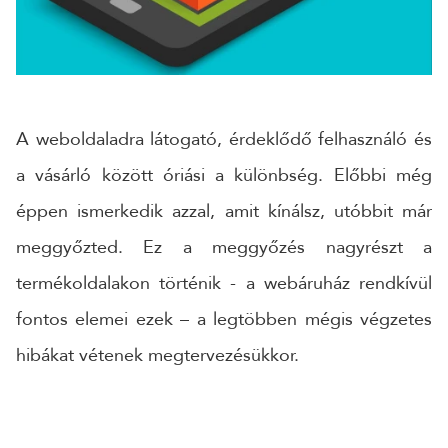
CÉGNÉV
TELEFONSZÁM
A weboldaladra látogató, érdeklődő felhasználó és
a vásárló között óriási a különbség. Előbbi még
ÜZENET
éppen ismerkedik azzal, amit kínálsz, utóbbit már
meggyőzted. Ez a meggyőzés nagyrészt a
termékoldalakon történik - a webáruház rendkívül
fontos elemei ezek – a legtöbben mégis végzetes
hibákat vétenek megtervezésükkor.
KÜLDÉS