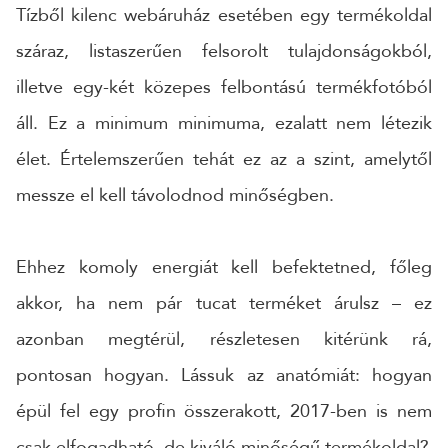
Tízből kilenc webáruház esetében egy termékoldal
száraz, listaszerűen felsorolt tulajdonságokból,
24 ÓRÁN BELÜL FELVESSZÜK VELED A KAPCSOLATOT!*
*munkanapokon
illetve egy-két közepes felbontású termékfotóból
áll. Ez a minimum minimuma, ezalatt nem létezik
élet. Értelemszerűen tehát ez az a szint, amelytől
messze el kell távolodnod minőségben.
Ehhez komoly energiát kell befektetned, főleg
akkor, ha nem pár tucat terméket árulsz – ez
azonban megtérül, részletesen kitérünk rá,
pontosan hogyan. Lássuk az anatómiát: hogyan
épül fel egy profin összerakott, 2017-ben is nem
csak elfogadható, de kiváló minőségű termékoldal?