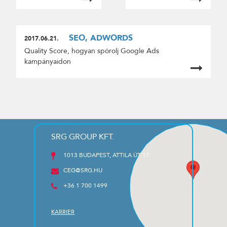
SEO, ADWORDS
2017.06.21.
Quality Score, hogyan spórolj Google Ads
kampányaidon
SRG GROUP KFT.
1013 BUDAPEST, ATTILA ÚT 17
CEG@SRG.HU
+36 1 700 1499
KARRIER