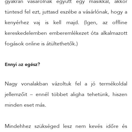
gyakran vásárolnak együtt egy másikkal, akkor
tüntesd fel ezt, juttasd eszébe a vásárlónak, hogy a
kenyérhez vaj is kell majd. (Igen, az offline
kereskedelemben emberemlékezet óta alkalmazott
fogások online is átültethetők.)
Ennyi az egész?
Nagy vonalakban vázoltuk fel a jó termékoldal
jellemzőit – ennél többet aligha tehetünk, hiszen
minden eset más.
Mindehhez szükséged lesz nem kevés időre és