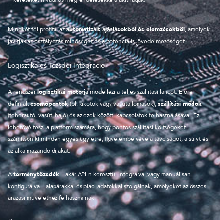
Mindkét fél profitál az
automatizált ajánlásokból és elemzésekből
, amelyek
javítják az osztályozás minőségét és a potenciális jövedelmezőséget.
Logisztika és Tőzsdei Integráció
A rendszer
logisztikai motorja
modellezi a teljes szállítási láncot. Előre
definiált
csomópontok
(pl. kikötők vagy vasútállomások),
szállítási módok
(teherautó, vasút, hajó) és az ezek közötti kapcsolatok felhasználásával. Ez
lehetővé teszi a platform számára, hogy pontos szállítási költségeket
számítson ki minden egyes ügyletre, figyelembe véve a távolságot, a súlyt és
az alkalmazandó díjakat.
A
terménytőzsdék
– akár API-n keresztül integrálva, vagy manuálisan
konfigurálva – alapárakkal és piaci adatokkal szolgálnak, amelyeket az összes
árazási művelethez felhasználnak.