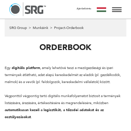
Ajánlatkérés
KÉRJ TŐLÜNK AJÁNLATOT
AZ AJÁNLATKÉRÉS INGYENES, NEM JÁR SEMMILYEN
SZOLGÁLTATÁSAINK
SRG Group
>
Munkáink
>
Project-Orderbook
KÖTELEZETTSÉGGEL.
MIRE SZÁMÍTHATSZ A FORM KITÖLTÉSE UTÁN?
MUNKÁINK
24 ÓRÁN BELÜL FELVESSZÜK VELED A KAPCSOLATOT ÉS
ORDERBOOK
EGY IDŐPONTOT EGYEZTETÜNK VELED EGY SZEMÉLYES
RÓLUNK
VAGY ONLINE TALÁLKOZÓRA, HOGY RÉSZLETESEN
MEGBESZÉLJÜK AZ AJÁNLATKÉRÉS TÁRGYÁT.
Egy
digitális platform
, amely lehetővé teszi a mezőgazdasági és ipari
A CSAPAT
A MEETING UTÁN TUDJUK ELKÉSZÍTENI AJÁNLATUNKAT
termények átlátható, adat alapú kereskedelmét az eladók (pl. gazdálkodók,
AMIT A MEGBESZÉLÉST KÖVETŐ 5 MUNKANAPON BELÜL
malmok) és a vevők (pl. feldolgozók, kereskedelmi vállalatok) között.
KAPCSOLAT
ELKÉSZÍTÜNK ÉS MEGKÜLDÜNK.
Végponttól végpontig tartó digitális munkafolyamatot biztosít a termények
NÉV
listázására, árazására, értékesítésére és megrendelésére, miközben
automatikusan kezeli a logisztikát, a tőzsdei adatokat és az
osztályozásokat
.
EMAIL