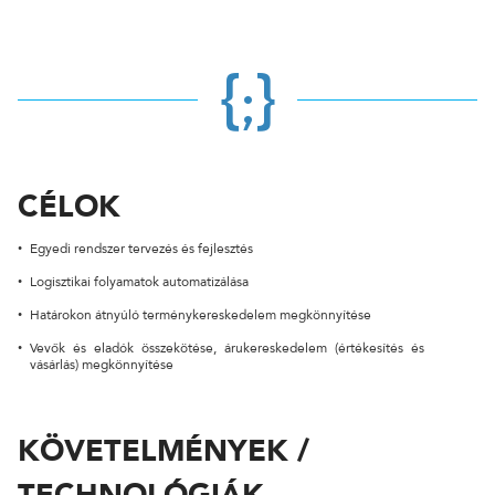
CÉGNÉV
{;}
TELEFONSZÁM
CÉLOK
ÜZENET
Egyedi rendszer tervezés és fejlesztés
Logisztikai folyamatok automatizálása
Határokon átnyúló terménykereskedelem megkönnyítése
Vevők és eladók összekötése, árukereskedelem (értékesítés és
vásárlás) megkönnyítése
KÖVETELMÉNYEK /
KÜLDÉS