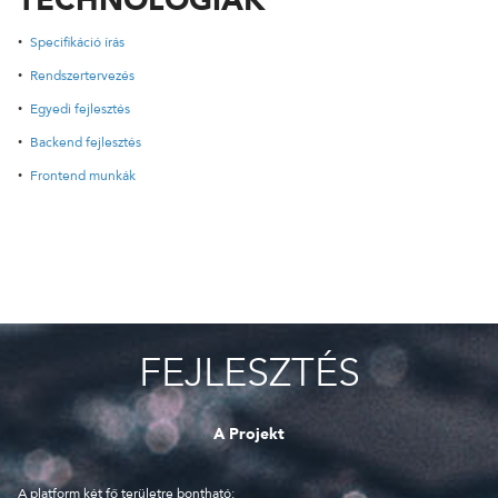
TECHNOLÓGIÁK
Specifikáció írás
24 ÓRÁN BELÜL FELVESSZÜK VELED A KAPCSOLATOT!*
Rendszertervezés
*munkanapokon
Egyedi fejlesztés
Backend fejlesztés
Frontend munkák
FEJLESZTÉS
A Projekt
A platform két fő területre bontható: