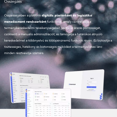
Összegzés
Összességében a platform
digitális piactérként és logisztikai
menedzsment rendszerként
funkcionál, amely centralizálja a
terménykereskedelmi tevékenységeket, javítja az árazás pontosságát,
csökkenti a manuális adminisztrációt, és támogatja a határokon átnyúló
kereskedelmet a többnyelvű és többpénznemű funkciók révén. Ez biztosítja a
tisztességes, hatékony és biztonságos működést a terményellátási lánc
minden résztvevője számára.