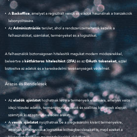
A
Backoffice
, amelyet a regisztrált vevők és eladók használnak a tranzakciók
lebonyolítására.
Az
Adminisztrációs
terület, ahol a rendszerüzemeltetők kezelik a
felhasználókat, számlákat, terményeket és a logisztikát.
A felhasználók biztonságosan hitelesítik magukat modern módszerekkel,
beleértve a
kétfaktoros hitelesítést (2FA)
és az
OAuth tokeneket
, ezzel
biztosítva az adatok és a kereskedelmi tevékenységek védelmét.
Árazás és Rendelések
Az
eladók ajánlatot
hozhatnak létre a terményeik eladására, amelyek valós
idejű tőzsdei adatok, terményosztályozások és szállítási költségek alapján
számítják ki az optimális eladási árakat.
A
vevők ajánlatot
nyújthatnak be a megvásárolni kívánt terményekre,
amelyek tartalmazzák a logisztikai költségbecsléseket is, majd ezeket a
kéréseket hivatalos megrendelésekké alakíthatják.