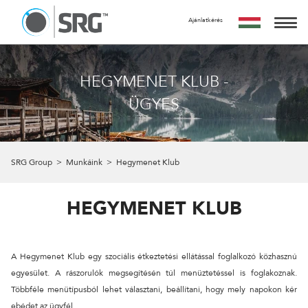
Ajánlatkérés
KÉRJ TŐLÜNK AJÁNLATOT
AZ AJÁNLATKÉRÉS INGYENES, NEM JÁR SEMMILYEN
SZOLGÁLTATÁSAINK
KÖTELEZETTSÉGGEL.
HEGYMENET KLUB -
MIRE SZÁMÍTHATSZ A FORM KITÖLTÉSE UTÁN?
MUNKÁINK
ÜGYES
24 ÓRÁN BELÜL FELVESSZÜK VELED A KAPCSOLATOT ÉS EGY
IDŐPONTOT EGYEZTETÜNK VELED EGY SZEMÉLYES VAGY
RÓLUNK
ONLINE TALÁLKOZÓRA, HOGY RÉSZLETESEN MEGBESZÉLJÜK
AZ AJÁNLATKÉRÉS TÁRGYÁT. A MEETING UTÁN TUDJUK
A CSAPAT
SRG Group
>
Munkáink
>
Hegymenet Klub
ELKÉSZÍTENI AJÁNLATUNKAT AMIT A MEGBESZÉLÉST KÖVETŐ
5 MUNKANAPON BELÜL ELKÉSZÍTÜNK ÉS MEGKÜLDÜNK.
KAPCSOLAT
HEGYMENET KLUB
NÉV
A Hegymenet Klub egy szociális étkeztetési ellátással foglalkozó közhasznú
EMAIL
egyesület. A rászorulók megsegítésén túl menüztetéssel is foglakoznak.
Többféle menütípusból lehet választani, beállítani, hogy mely napokon kér
ebédet az ügyfél