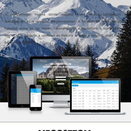
A programozási munka szinte magától ment miután túljutottunk a
specifikáción és a rendszer megtervezésén. A fejlesztőink óriási léptekkel
haladtak előre és így bőven határidőnbelül elkészültünk a szoftverrel. Az
ügyfél el is nevezte a szoftvert és nekünk is nagyon tetszett, mert minden
benne van.
ÜGYES