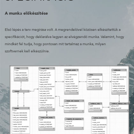
A munka előkészítése
Első lépés a terv megírása volt. A megren­delővel közösen elkészítettük a
specifikációt, hogy deklarálva legyen az elvégzendő munka. Valamint, hogy
mindkét fél tudja, hogy pontosan mit tartalmaz a munka, milyen
szoftvernek kell elkészülnie.