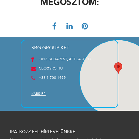
MEGOSZTOM:
SRG GROUP KFT.
1013 BUDAPEST, ATTILA ÚT 17
CEG@SRG.HU
+36 1 700 1499
KARRIER
IRATKOZZ FEL HÍRLEVELÜNKRE