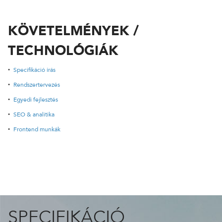
24 ÓRÁN BELÜL FELVESSZÜK VELED A KAPCSOLATOT!*
*munkanapokon
KÖVETELMÉNYEK /
TECHNOLÓGIÁK
Specifikáció írás
Rendszertervezés
Egyedi fejlesztés
SEO & analitika
Frontend munkák
SPECIFIKÁCIÓ