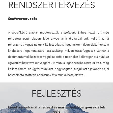
RENDSZERTERVEZÉS
Szoftvertervezés
A specifikáció alapján megterveztük a szoftvert. Ehhez hozzá jött még
rengeteg papír alapon lévő anyag amit digitalizálnunk kellett az új
rendszerrel. Vagyis nekünk kellett átlátni, hogy mikor milyen dokumentum
kitöltésére, legenerálására lesz szükség, milyen összefüggések vannak a
dokumentumok között és végül különféle riportokat kellett generálnunk az
egyesület havi tevékenységéről. A munka legnehezebb része ez volt. Meg
kellett ismerni az ügyfél munkáját, hogy segíteni tudjuk azt a jövőben és jól
használható szoftvert adhassunk át a munka befejeztével.
FEJLESZTÉS
Ennél a munkánál a fejlesztés már mondhatni gyerekjáték
volt