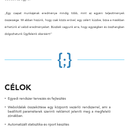
CÉGNÉV
„Egy csapat munkájának eredménye mindig több, mint az egyéni teljesítmények
összessége. Mi abban hiszünk, hogy csak közös erővel, egy célért küzdve, bízva a másikban
TELEFONSZÁM
érhetünk el valódi eredményeket. Büszkék vagyunk arra, hogy egységben és összhangban
dolgozhatunk Ügyfeleink sikeréért!”
ÜZENET
{;}
CÉLOK
Egyedi rendszer tervezés és fejlesztés
Weboldalak összekötése egy központi vezérlő rendszerrel, ami a
beállított paraméterek szerinti reklámot jeleníti meg a megfelelő
zónákban.
KÜLDÉS
Automatizált statisztika és riport készítés