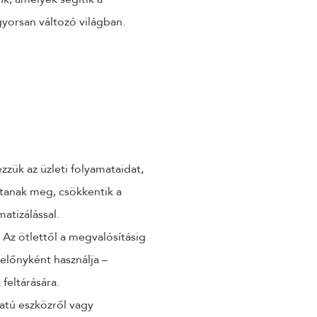
gyorsan változó világban.
zzük az üzleti folyamataidat,
ítanak meg, csökkentik a
atizálással.
- Az ötlettől a megvalósításig
 előnyként használja –
feltárására.
atú eszközről vagy