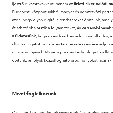
ijesztő divatszavakként, hanem az
üzleti siker valódi 
Budapesti központunkból magyar és nemzetközi partn
azon, hogy olyan digitális rendszereket építsünk, amel
átláthatóbbá teszik a folyamatokat, és versenyképesebb
Küldetésünk
, hogy a rendszerben való gondolkodás, a di
által támogatott működés természetes részévé váljon
mindennapjainak. Mi nem pusztán technológiát szállítu
építünk, amelyek kézzelfogható eredményeket hoznak.
Mivel foglalkozunk
Olyan end-to-end digitalizációs szolgáltatásokat nyújtu