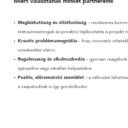
Miért választanak minket partnereink
Megbízhatóság és átláthatóság
– rendszeres kommu
státuszmeetingek és proaktív tájékoztatás a projekt 
Kreatív problémamegoldás
– friss, innovatív ötletek
növekedést elérni.
Rugalmasság és alkalmazkodás
– gyorsan reagálunk a
igényekre vagy váratlan helyzetekre.
Pozitív, előremutató szemlélet
– a változást lehetős
a csapatodnak is így gondolkodni.