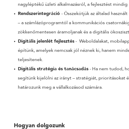
nagyléptékű üzleti alkalmazásról, a fejlesztést mindig 
Rendszerintegráció
- Összekötjük az általad használ
– a számlázóprogramtól a kommunikációs csatornákig
zökkenőmentesen áramoljanak és a digitális ökoszi
Digitális jelenlét fejlesztés
- Weboldalakat, mobilap
építünk, amelyek nemcsak jól néznek ki, hanem mind
teljesítenek.
Digitális stratégia és tanácsadás
- Ha nem tudod, hol
segítünk kijelölni az irányt – stratégiát, prioritásoka
határozunk meg a vállalkozásod számára.
Hogyan dolgozunk