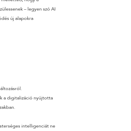
zülessenek – legyen szó AI
ödés új alapokra
KÜLDÉS
24 ÓRÁN BELÜL FELVESSZÜK VELED A KAPCSOLATOT!*
*munkanapokon
áltozásról.
 a digitalizáció nyújtotta
szakban.
sterséges intelligenciát ne