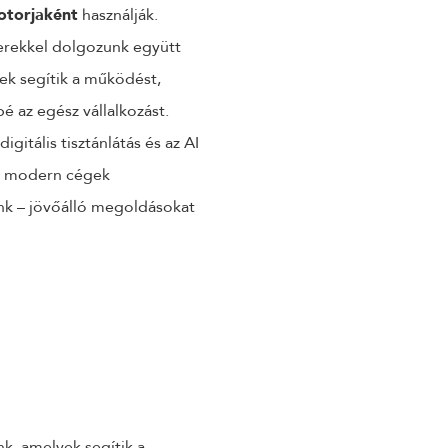
motorjaként
használják.
erekkel dolgozunk együtt
yek segítik a működést,
é az egész vállalkozást.
gitális tisztánlátás és az AI
 a modern cégek
nk – jövőálló megoldásokat
nk, amelyek segítik a