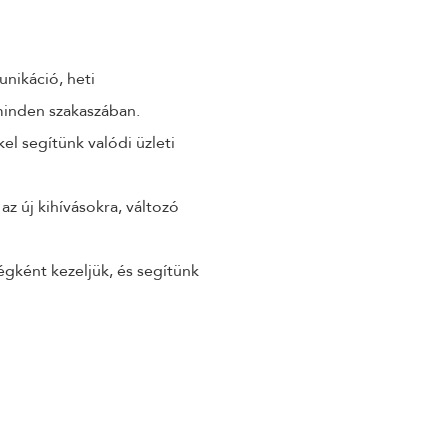
nikáció, heti
minden szakaszában.
kel segítünk valódi üzleti
z új kihívásokra, változó
égként kezeljük, és segítünk