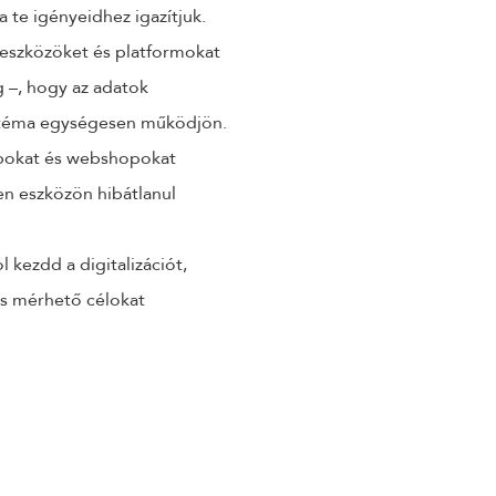
a te igényeidhez igazítjuk.
t eszközöket és platformokat
 –, hogy az adatok
sztéma egységesen működjön.
pokat és webshopokat
en eszközön hibátlanul
 kezdd a digitalizációt,
t és mérhető célokat