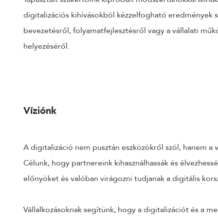
digitalizációs kihívásokból kézzelfogható eredmények s
bevezetésről, folyamatfejlesztésről vagy a vállalati műk
helyezéséről.
Víziónk
A digitalizáció nem pusztán eszközökről szól, hanem a v
Célunk, hogy partnereink kihasználhassák és élvezhessék
előnyöket és valóban virágozni tudjanak a digitális kor
Vállalkozásoknak segítünk, hogy a digitalizációt és a me