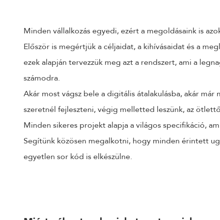
Minden vállalkozás egyedi, ezért a megoldásaink is azo
Először is megértjük a céljaidat, a kihívásaidat és a me
ezek alapján tervezzük meg azt a rendszert, ami a legn
számodra.
Akár most vágsz bele a digitális átalakulásba, akár má
szeretnél fejleszteni, végig melletted leszünk, az ötlett
Minden sikeres projekt alapja a világos specifikáció, ami
Segítünk közösen megalkotni, hogy minden érintett ugya
egyetlen sor kód is elkészülne.