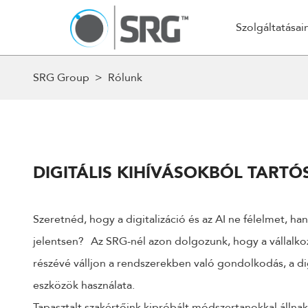
K
Szolgáltatásai
SRG Group
>
Rólunk
AZ 
Stratégia és Tervezés
Web és Mo
24 ÓRÁN BELÜL FELVESSZÜK VELED 
Stratégia és konzultáció
Webáruház
HOGY RÉSZLETESEN MEGBESZÉLJÜK AZ
Kampánystratégia
Magento 
DIGITÁLIS KIHÍVÁSOKBÓL TARTÓ
Woocomme
NÉV
Automatiz
Szeretnéd, hogy a digitalizáció és az AI ne félelmet, h
Webfejles
jelentsen? Az SRG-nél azon dolgozunk, hogy a vállalk
EMAIL
Alkalmazás
részévé válljon a rendszerekben való gondolkodás, a dig
Egyedi fej
eszközök használata.
CMS/Tart
Tapasztalt szakértőink kipróbált módszertanokkal állna