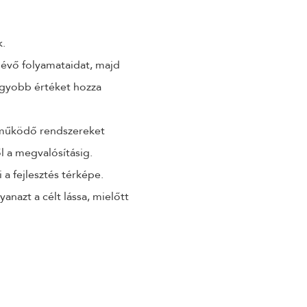
k.
glévő folyamataidat, majd
agyobb értéket hozza
r működő rendszereket
ől a megvalósításig.
 a fejlesztés térképe.
nazt a célt lássa, mielőtt