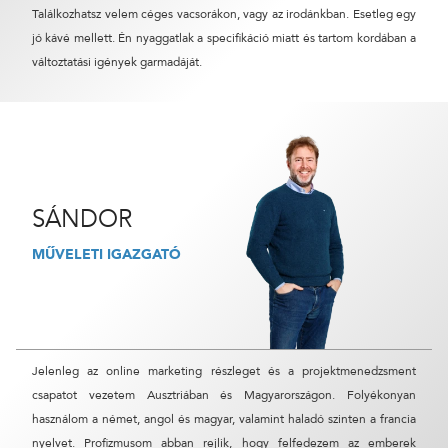
Találkozhatsz velem céges vacsorákon, vagy az irodánkban. Esetleg egy
CÉGNÉV
jó kávé mellett. Én nyaggatlak a specifikáció miatt és tartom kordában a
változtatási igények garmadáját.
TELEFONSZÁM
ÜZENET
SÁNDOR
MŰVELETI IGAZGATÓ
Jelenleg az online marketing részleget és a projektmenedzsment
csapatot vezetem Ausztriában és Magyarországon. Folyékonyan
használom a német, angol és magyar, valamint haladó szinten a francia
nyelvet. Profizmusom abban rejlik, hogy felfedezem az emberek
KÜLDÉS