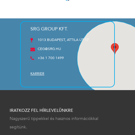
SRG GROUP KFT.
1013 BUDAPEST, ATTILA ÚT 17
CEG@SRG.HU
+36 1 700 1499
KARRIER
IRATKOZZ FEL HÍRLEVELÜNKRE
Nagyszerű tippekkel és hasznos információkkal
segítünk.