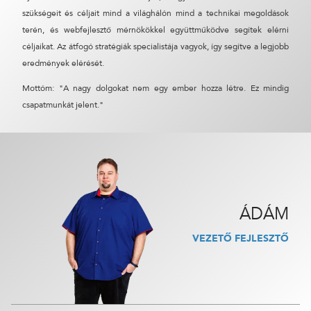
szükségeit és céljait mind a világhálón mind a technikai megoldások
terén, és webfejlesztő mérnökökkel együttműködve segítek elérni
24 ÓRÁN BELÜL FELVESSZÜK VELED A KAPCSOLATOT!*
céljaikat. Az átfogó stratégiák specialistája vagyok, így segítve a legjobb
*munkanapokon
eredmények elérését.
Mottóm: "A nagy dolgokat nem egy ember hozza létre. Ez mindig
csapatmunkát jelent."
ÁDÁM
VEZETŐ FEJLESZTŐ