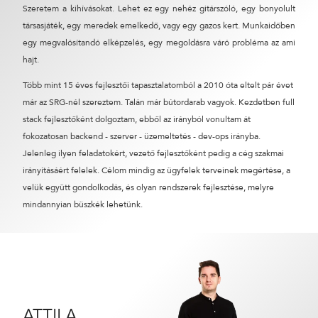
Szeretem a kihívásokat. Lehet ez egy nehéz gitárszóló, egy bonyolult
társasjáték, egy meredek emelkedő, vagy egy gazos kert. Munkaidőben
egy megvalósítandó elképzelés, egy megoldásra váró probléma az ami
hajt.
Több mint 15 éves fejlesztői tapasztalatomból a 2010 óta eltelt pár évet
már az SRG-nél szereztem. Talán már bútordarab vagyok. Kezdetben full
stack fejlesztőként dolgoztam, ebből az irányból vonultam át
fokozatosan backend - szerver - üzemeltetés - dev-ops irányba.
Jelenleg ilyen feladatokért, vezető fejlesztőként pedig a cég szakmai
irányításáért felelek. Célom mindig az ügyfelek terveinek megértése, a
velük együtt gondolkodás, és olyan rendszerek fejlesztése, melyre
mindannyian büszkék lehetünk.
ATTILA